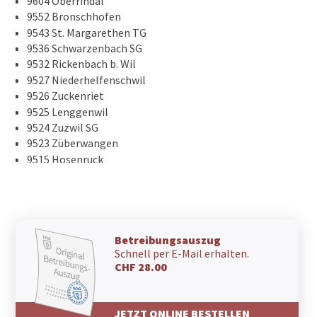
9604 Oberrindal
9552 Bronschhofen
9543 St. Margarethen TG
9536 Schwarzenbach SG
9532 Rickenbach b. Wil
9527 Niederhelfenschwil
9526 Zuckenriet
9525 Lenggenwil
9524 Zuzwil SG
9523 Züberwangen
9515 Hosenruck
9514 Wuppenau
9512 Rossrüti
9500 Wil SG
9249 Oberstetten
9249 Niederstetten
Betreibungsauszug
Schnell per E-Mail erhalten.
9249 Algetshausen
CHF 28.00
9248 Bichwil
9247 Henau
9246 Niederbüren
JETZT ONLINE BESTELLEN