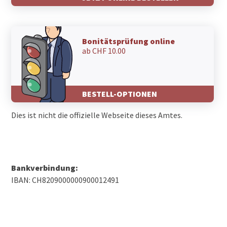
9245 Sonnental
9245 Oberbüren
9244 Niederuzwil
9243 Jonschwil
Bonitätsprüfung online
9242 Oberuzwil
ab CHF 10.00
9240 Uzwil
9240 Niederglatt SG
9231 Egg (Flawil)
9230 Flawil
BESTELL-OPTIONEN
9223 Schweizersholz
9203 Niederwil SG
Dies ist nicht die offizielle Webseite dieses Amtes.
9200 Gossau SG
9116 Wolfertswil
9113 Degersheim
Bankverbindung:
IBAN: CH8209000000900012491