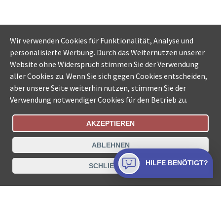
Wir verwenden Cookies für Funktionalität, Analyse und
personalisierte Werbung. Durch das Weiternutzen unserer
Website ohne Widerspruch stimmen Sie der Verwendung
aller Cookies zu. Wenn Sie sich gegen Cookies entscheiden,
aber unsere Seite weiterhin nutzen, stimmen Sie der
Verwendung notwendiger Cookies für den Betrieb zu.
AKZEPTIEREN
Bestellungsstatus
Ämtersuche der Schweiz
ABLEHNEN
Datenschutz
Impressum
Nutzungsbestimmungen
HILFE BENÖTIGT?
SCHLIESSEN
Kontakt
© COLLECTA AG
www.betreibungsschalter-plus.ch ist eine
Dienstleistungsplattform der Collecta AG.