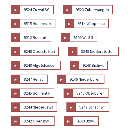
▸
▸
9524 Zuzwil SG
9523 Züberwangen
▸
▸
9515 Hosenruck
9514 Wuppenau
▸
▸
9512 Rossrüti
9500 Wil SG
▸
▸
9249 Oberstetten
9249 Niederstetten
▸
▸
9249 Algetshausen
9248 Bichwil
▸
▸
9247 Henau
9246 Niederbüren
▸
▸
9245 Sonnental
9245 Oberbüren
▸
▸
9244 Niederuzwil
9243 Jonschwil
▸
▸
9242 Oberuzwil
9240 Uzwil