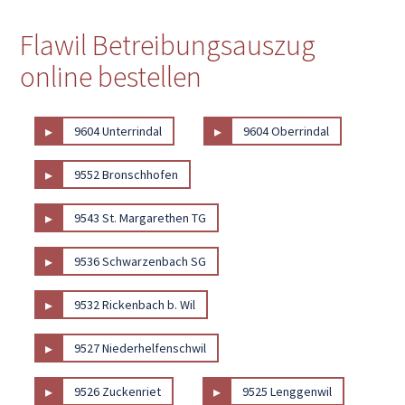
Flawil Betreibungsauszug
online bestellen
▸
▸
9604 Unterrindal
9604 Oberrindal
▸
9552 Bronschhofen
▸
9543 St. Margarethen TG
▸
9536 Schwarzenbach SG
▸
9532 Rickenbach b. Wil
▸
9527 Niederhelfenschwil
▸
▸
9526 Zuckenriet
9525 Lenggenwil