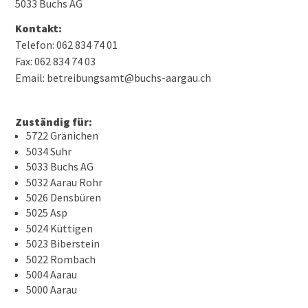
5033 Buchs AG
Kontakt:
Telefon: 062 834 74 01
Fax: 062 834 74 03
Email: betreibungsamt@buchs-aargau.ch
Zuständig für:
5722 Gränichen
5034 Suhr
5033 Buchs AG
5032 Aarau Rohr
5026 Densbüren
5025 Asp
5024 Küttigen
5023 Biberstein
5022 Rombach
5004 Aarau
5000 Aarau