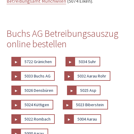
Betreibungsamt Münchwilen
(5074 Eiken).
Buchs AG Betreibungsauszug
online bestellen
▸
▸
5722 Gränichen
5034 Suhr
▸
▸
5033 Buchs AG
5032 Aarau Rohr
▸
▸
5026 Densbüren
5025 Asp
▸
▸
5024 Küttigen
5023 Biberstein
▸
▸
5022 Rombach
5004 Aarau
▸
5000 Aarau