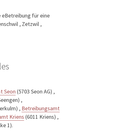
e eBetreibung für eine
nschwil , Zetzwil ,
les
t Seon
(5703 Seon AG) ,
eengen) ,
erkulm) ,
Betreibungsamt
amt Kriens
(6011 Kriens) ,
e 1).