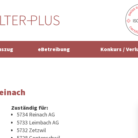
uszug
eBetreibung
Konkurs / Verl
einach
Zuständig für:
5734 Reinach AG
5733 Leimbach AG
5732 Zetzwil
5728 Gontenschwil