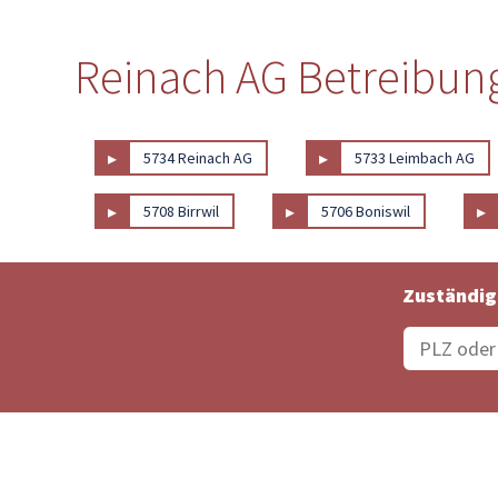
Reinach AG Betreibung
▸
▸
5734 Reinach AG
5733 Leimbach AG
▸
▸
▸
5708 Birrwil
5706 Boniswil
Zuständig