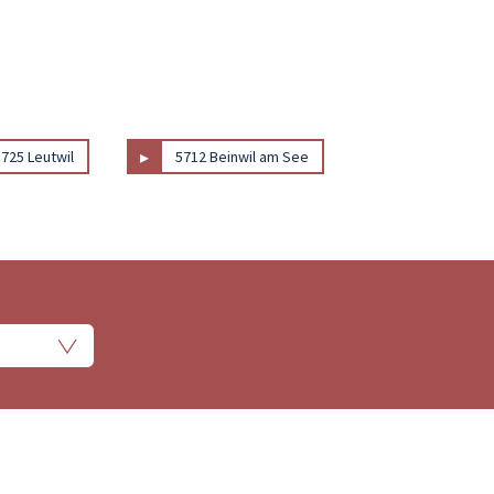
▸
5725 Leutwil
5712 Beinwil am See