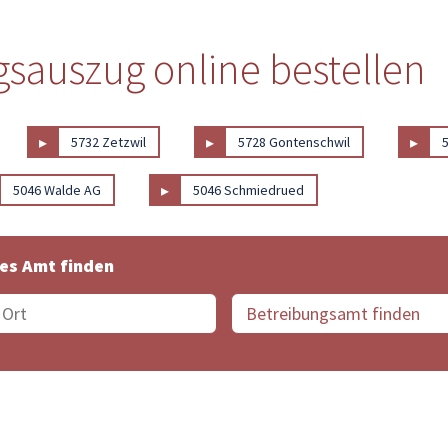
sauszug online bestellen
▸
▸
▸
5732 Zetzwil
5728 Gontenschwil
▸
5046 Walde AG
5046 Schmiedrued
es Amt finden