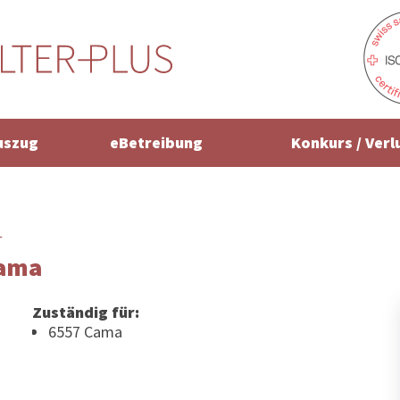
uszug
eBetreibung
Konkurs / Verl
r
Cama
Zuständig für:
6557 Cama