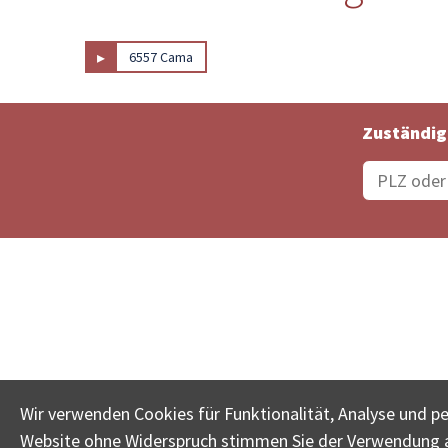
▸
6557 Cama
Zuständig
Bestellungsstatus
Ämter
Wir verwenden Cookies für Funktionalität, Analyse und p
Website ohne Widerspruch stimmen Sie der Verwendung al