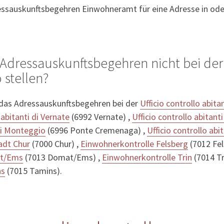
essauskunftsbegehren Einwohneramt für eine Adresse in ode
Adressauskunftsbegehren nicht bei der 
 stellen?
 das Adressauskunftsbegehren bei der
Ufficio controllo abita
 abitanti di Vernate
(6992 Vernate) ,
Ufficio controllo abitant
 di Monteggio
(6996 Ponte Cremenaga) ,
Ufficio controllo abi
adt Chur
(7000 Chur) ,
Einwohnerkontrolle Felsberg
(7012 Fel
at/Ems
(7013 Domat/Ems) ,
Einwohnerkontrolle Trin
(7014 Tr
ns
(7015 Tamins).