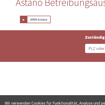
Astano Betreibungsaus
▸
6999 Astano
Zuständig
Bestellungsstatus
Ämter
Wir verwenden Cookies für Funktionalität, Analyse und p