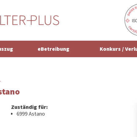
uszug
eBetreibung
Konkurs / Verl
r
Astano
Zuständig für:
6999 Astano