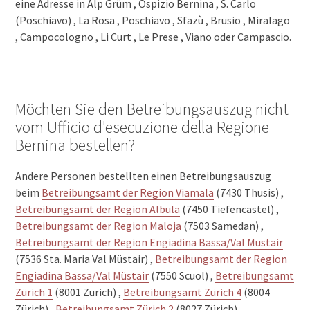
eine Adresse in Alp Grüm , Ospizio Bernina , S. Carlo
(Poschiavo) , La Rösa , Poschiavo , Sfazù , Brusio , Miralago
, Campocologno , Li Curt , Le Prese , Viano oder Campascio.
Möchten Sie den Betreibungsauszug nicht
vom Ufficio d'esecuzione della Regione
Bernina bestellen?
Andere Personen bestellten einen Betreibungsauszug
beim
Betreibungsamt der Region Viamala
(7430 Thusis) ,
Betreibungsamt der Region Albula
(7450 Tiefencastel) ,
Betreibungsamt der Region Maloja
(7503 Samedan) ,
Betreibungsamt der Region Engiadina Bassa/Val Müstair
(7536 Sta. Maria Val Müstair) ,
Betreibungsamt der Region
Engiadina Bassa/Val Müstair
(7550 Scuol) ,
Betreibungsamt
Zürich 1
(8001 Zürich) ,
Betreibungsamt Zürich 4
(8004
Zürich) ,
Betreibungsamt Zürich 2
(8027 Zürich) ,