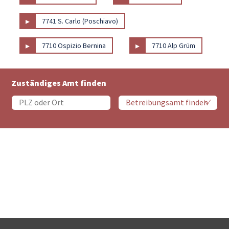
▸
7741 S. Carlo (Poschiavo)
▸
▸
7710 Ospizio Bernina
7710 Alp Grüm
Zuständiges Amt finden