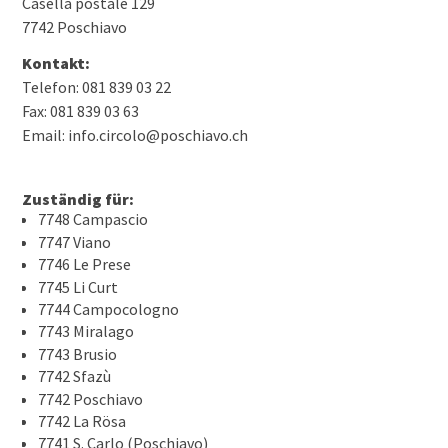
Casella postale 129
7742 Poschiavo
Kontakt:
Telefon: 081 839 03 22
Fax: 081 839 03 63
Email: info.circolo@poschiavo.ch
Zuständig für:
7748 Campascio
7747 Viano
7746 Le Prese
7745 Li Curt
7744 Campocologno
7743 Miralago
7743 Brusio
7742 Sfazù
7742 Poschiavo
7742 La Rösa
7741 S. Carlo (Poschiavo)