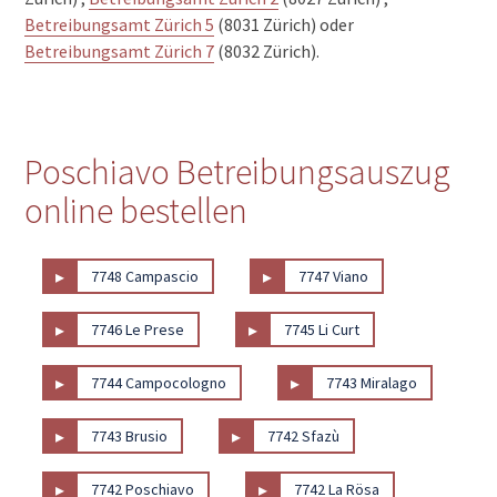
Betreibungsamt Zürich 5
(8031 Zürich) oder
Betreibungsamt Zürich 7
(8032 Zürich).
Poschiavo Betreibungsauszug
online bestellen
▸
▸
7748 Campascio
7747 Viano
▸
▸
7746 Le Prese
7745 Li Curt
▸
▸
7744 Campocologno
7743 Miralago
▸
▸
7743 Brusio
7742 Sfazù
▸
▸
7742 Poschiavo
7742 La Rösa