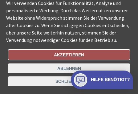
Wir verwenden Cookies für Funktionalität, Analyse und
personalisierte Werbung. Durch das Weiternutzen unserer
Website ohne Widerspruch stimmen Sie der Verwendung
aller Cookies zu. Wenn Sie sich gegen Cookies entscheiden,
aber unsere Seite weiterhin nutzen, stimmen Sie der
Verwendung notwendiger Cookies für den Betrieb zu.
AKZEPTIEREN
Bestellungsstatus
Ämtersuche der Schweiz
ABLEHNEN
Datenschutz
Impressum
Nutzungsbestimmungen
HILFE BENÖTIGT?
SCHLIESSEN
Kontakt
© COLLECTA AG
www.betreibungsschalter-plus.ch ist eine
Dienstleistungsplattform der Collecta AG.