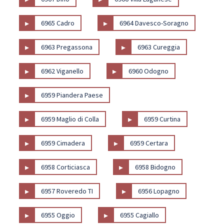
▸
▸
6965 Cadro
6964 Davesco-Soragno
▸
▸
6963 Pregassona
6963 Cureggia
▸
▸
6962 Viganello
6960 Odogno
▸
6959 Piandera Paese
▸
▸
6959 Maglio di Colla
6959 Curtina
▸
▸
6959 Cimadera
6959 Certara
▸
▸
6958 Corticiasca
6958 Bidogno
▸
▸
6957 Roveredo TI
6956 Lopagno
▸
▸
6955 Oggio
6955 Cagiallo