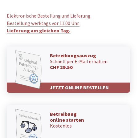
6987 Caslano
6986 Novaggio
Elektronische Bestellung und Lieferung.
6986 Miglieglia
Bestellung werktags vor 11.00 Uhr.
6986 Curio
Lieferung am gleichen Tag.
6984 Pura
6983 Magliaso
6982 Agno
6981 Bombinasco
Betreibungsauszug
6981 Biogno-Beride
Schnell per E-Mail erhalten.
6981 Bedigliora
CHF 29.50
6981 Banco
6980 Castelrotto
JETZT ONLINE BESTELLEN
6979 Brè sopra Lugano
6978 Gandria
6977 Ruvigliana
6976 Castagnola
Betreibung
6974 Aldesago
online starten
6968 Sonvico
Kostenlos
6967 Dino
6966 Villa Luganese