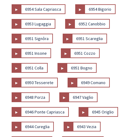
▸
▸
6954 Sala Capriasca
6954 Bigorio
▸
▸
6953 Lugaggia
6952 Canobbio
▸
▸
6951 Signôra
6951 Scareglia
▸
▸
6951 Insone
6951 Cozzo
▸
▸
6951 Colla
6951 Bogno
▸
▸
6950 Tesserete
6949 Comano
▸
▸
6948 Porza
6947 Vaglio
▸
▸
6946 Ponte Capriasca
6945 Origlio
▸
▸
6944 Cureglia
6943 Vezia