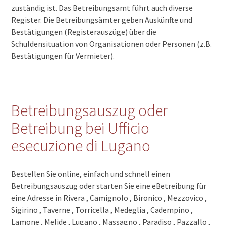
zuständig ist. Das Betreibungsamt führt auch diverse
6937 Breno
6936 Cademario
Register. Die Betreibungsämter geben Auskünfte und
6935 Bosco Luganese
Bestätigungen (Registerauszüge) über die
6934 Bioggio
Schuldensituation von Organisationen oder Personen (z.B.
6933 Muzzano
Bestätigungen für Vermieter).
6932 Breganzona
6930 Bedano
6929 Gravesano
6928 Manno
Betreibungsauszug oder
6927 Agra
6926 Montagnola
Betreibung bei Ufficio
6925 Gentilino
esecuzione di Lugano
6924 Sorengo
6922 Morcote
6921 Vico Morcote
Bestellen Sie online, einfach und schnell einen
6919 Carabietta
Betreibungsauszug oder starten Sie eine eBetreibung für
6918 Figino
eine Adresse in Rivera , Camignolo , Bironico , Mezzovico ,
6917 Barbengo
Sigirino , Taverne , Torricella , Medeglia , Cadempino ,
6916 Grancia
6915 Pambio-Noranco
Lamone , Melide , Lugano , Massagno , Paradiso , Pazzallo ,