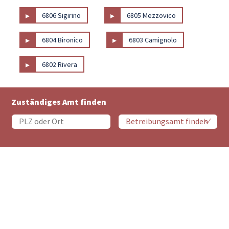
▸
▸
6806 Sigirino
6805 Mezzovico
▸
▸
6804 Bironico
6803 Camignolo
▸
6802 Rivera
Zuständiges Amt finden