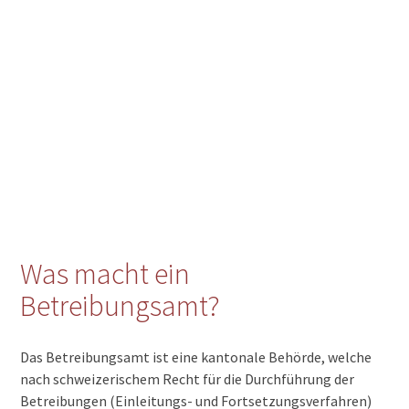
6952 Canobbio
6951 Signôra
6951 Scareglia
6951 Insone
6951 Cozzo
6951 Colla
6951 Bogno
6950 Tesserete
6949 Comano
6948 Porza
6947 Vaglio
6946 Ponte Capriasca
6945 Origlio
Was macht ein
6944 Cureglia
Betreibungsamt?
6943 Vezia
6942 Savosa
6939 Mugena
Das Betreibungsamt ist eine kantonale Behörde, welche
6939 Arosio
nach schweizerischem Recht für die Durchführung der
6938 Vezio
Betreibungen (Einleitungs- und Fortsetzungsverfahren)
6938 Fescoggia