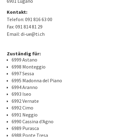
6901 Lugano
Kontakt:
Telefon: 091 816 63 00
Fax: 091 814 81 29
Email: di-ue@ti.ch
Zuständig für:
6999 Astano
6998 Monteggio
6997 Sessa
6995 Madonna del Piano
6994 Aranno
6993 Iseo
6992 Vernate
6992 Cimo
6991 Neggio
6990 Cassina d'Agno
6989 Purasca
6988 Ponte Tresa