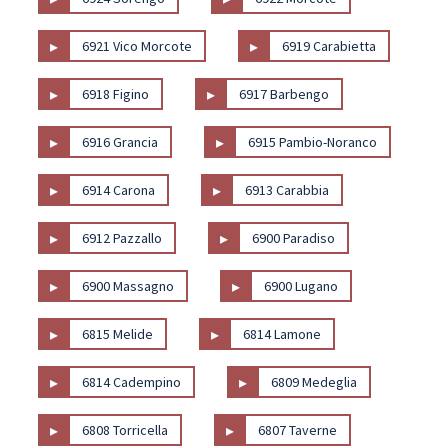
▸
▸
6921 Vico Morcote
6919 Carabietta
▸
▸
6918 Figino
6917 Barbengo
▸
▸
6916 Grancia
6915 Pambio-Noranco
▸
▸
6914 Carona
6913 Carabbia
▸
▸
6912 Pazzallo
6900 Paradiso
▸
▸
6900 Massagno
6900 Lugano
▸
▸
6815 Melide
6814 Lamone
▸
▸
6814 Cadempino
6809 Medeglia
▸
▸
6808 Torricella
6807 Taverne