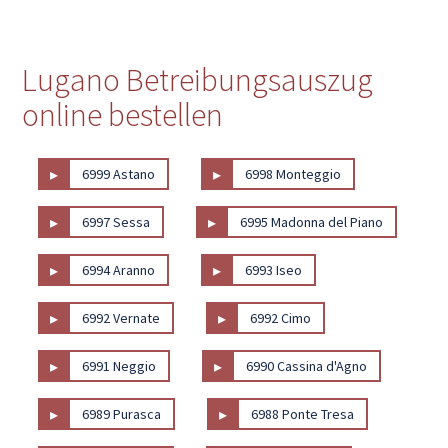
Lugano Betreibungsauszug
online bestellen
▸
▸
6999 Astano
6998 Monteggio
▸
▸
6997 Sessa
6995 Madonna del Piano
▸
▸
6994 Aranno
6993 Iseo
▸
▸
6992 Vernate
6992 Cimo
▸
▸
6991 Neggio
6990 Cassina d'Agno
▸
▸
6989 Purasca
6988 Ponte Tresa