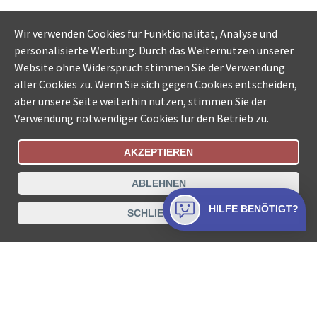
Wir verwenden Cookies für Funktionalität, Analyse und
personalisierte Werbung. Durch das Weiternutzen unserer
Website ohne Widerspruch stimmen Sie der Verwendung
aller Cookies zu. Wenn Sie sich gegen Cookies entscheiden,
aber unsere Seite weiterhin nutzen, stimmen Sie der
Verwendung notwendiger Cookies für den Betrieb zu.
AKZEPTIEREN
Bestellungsstatus
Ämtersuche der Schweiz
ABLEHNEN
Datenschutz
Impressum
Nutzungsbestimmungen
HILFE BENÖTIGT?
SCHLIESSEN
Kontakt
© COLLECTA AG
www.betreibungsschalter-plus.ch ist eine
Dienstleistungsplattform der Collecta AG.