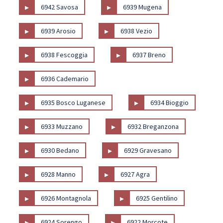
▸
▸
6942 Savosa
6939 Mugena
▸
▸
6939 Arosio
6938 Vezio
▸
▸
6938 Fescoggia
6937 Breno
▸
6936 Cademario
▸
▸
6935 Bosco Luganese
6934 Bioggio
▸
▸
6933 Muzzano
6932 Breganzona
▸
▸
6930 Bedano
6929 Gravesano
▸
▸
6928 Manno
6927 Agra
▸
▸
6926 Montagnola
6925 Gentilino
▸
▸
6924 Sorengo
6922 Morcote