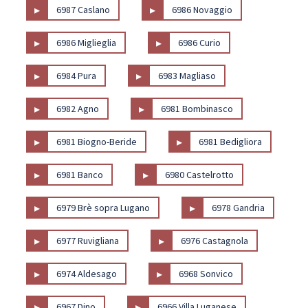
▸
▸
6987 Caslano
6986 Novaggio
▸
▸
6986 Miglieglia
6986 Curio
▸
▸
6984 Pura
6983 Magliaso
▸
▸
6982 Agno
6981 Bombinasco
▸
▸
6981 Biogno-Beride
6981 Bedigliora
▸
▸
6981 Banco
6980 Castelrotto
▸
▸
6979 Brè sopra Lugano
6978 Gandria
▸
▸
6977 Ruvigliana
6976 Castagnola
▸
▸
6974 Aldesago
6968 Sonvico
▸
▸
6967 Dino
6966 Villa Luganese