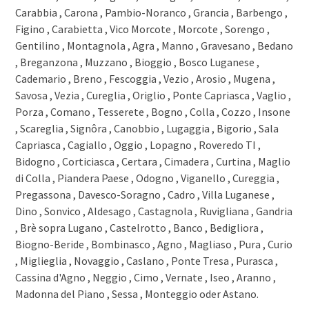
6914 Carona
Carabbia , Carona , Pambio-Noranco , Grancia , Barbengo ,
6913 Carabbia
Figino , Carabietta , Vico Morcote , Morcote , Sorengo ,
6912 Pazzallo
Gentilino , Montagnola , Agra , Manno , Gravesano , Bedano
6900 Paradiso
, Breganzona , Muzzano , Bioggio , Bosco Luganese ,
6900 Massagno
Cademario , Breno , Fescoggia , Vezio , Arosio , Mugena ,
6900 Lugano
Savosa , Vezia , Cureglia , Origlio , Ponte Capriasca , Vaglio ,
6815 Melide
Porza , Comano , Tesserete , Bogno , Colla , Cozzo , Insone
6814 Lamone
, Scareglia , Signôra , Canobbio , Lugaggia , Bigorio , Sala
6814 Cadempino
Capriasca , Cagiallo , Oggio , Lopagno , Roveredo TI ,
6809 Medeglia
Bidogno , Corticiasca , Certara , Cimadera , Curtina , Maglio
6808 Torricella
di Colla , Piandera Paese , Odogno , Viganello , Cureggia ,
6807 Taverne
Pregassona , Davesco-Soragno , Cadro , Villa Luganese ,
6806 Sigirino
Dino , Sonvico , Aldesago , Castagnola , Ruvigliana , Gandria
6805 Mezzovico
6804 Bironico
, Brè sopra Lugano , Castelrotto , Banco , Bedigliora ,
6803 Camignolo
Biogno-Beride , Bombinasco , Agno , Magliaso , Pura , Curio
6802 Rivera
, Miglieglia , Novaggio , Caslano , Ponte Tresa , Purasca ,
Cassina d'Agno , Neggio , Cimo , Vernate , Iseo , Aranno ,
Madonna del Piano , Sessa , Monteggio oder Astano.