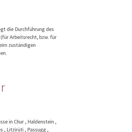
iegt die Durchführung des
für Arbeitsrecht, bzw. für
 beim zuständigen
en.
r
se in Chur , Haldenstein ,
s , Litzirüti , Passugg ,