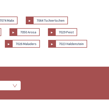
▸
7074 Malix
7064 Tschiertschen
▸
▸
7050 Arosa
7029 Peist
▸
▸
7026 Maladers
7023 Haldenstein