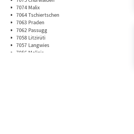
7074 Malix
7064 Tschiertschen
7063 Praden
7062 Passugg
7058 Litzirüti
7057 Langwies
7056 Molinis
7050 Arosa
7029 Peist
7028 St. Peter
7028 Pagig
7027 Lüen
7027 Castiel
7027 Calfreisen
7026 Maladers
7023 Haldenstein
7000 Chur