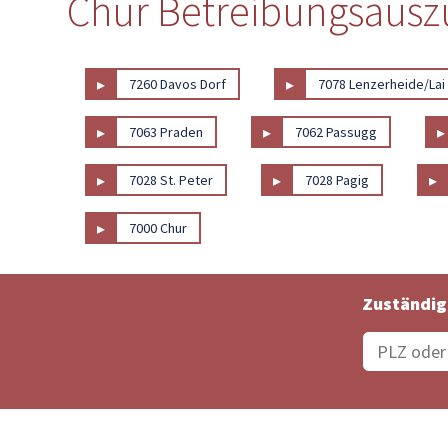
Chur Betreibungsauszu
▸
▸
7260 Davos Dorf
7078 Lenzerheide/Lai
▸
▸
▸
7063 Praden
7062 Passugg
▸
▸
▸
7028 St. Peter
7028 Pagig
▸
7000 Chur
Zuständig