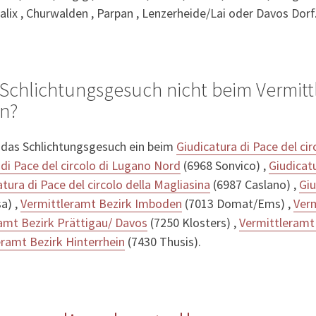
alix , Churwalden , Parpan , Lenzerheide/Lai oder Davos Dorf
Schlichtungsgesuch nicht beim Vermitt
en?
 das Schlichtungsgesuch ein beim
Giudicatura di Pace del ci
 di Pace del circolo di Lugano Nord
(6968 Sonvico) ,
Giudicatu
tura di Pace del circolo della Magliasina
(6987 Caslano) ,
Giu
a) ,
Vermittleramt Bezirk Imboden
(7013 Domat/Ems) ,
Verm
amt Bezirk Prättigau/ Davos
(7250 Klosters) ,
Vermittleramt
eramt Bezirk Hinterrhein
(7430 Thusis).