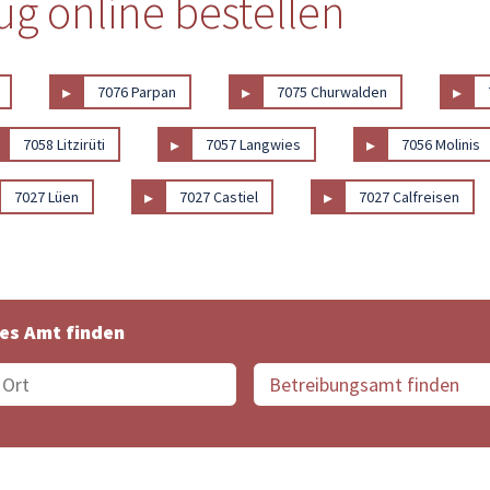
g online bestellen
▸
▸
▸
7076 Parpan
7075 Churwalden
▸
▸
7058 Litzirüti
7057 Langwies
7056 Molinis
▸
▸
7027 Lüen
7027 Castiel
7027 Calfreisen
es Amt finden