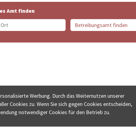
es Amt finden
suche der Schweiz
Datenschutz
Impressum
Nutz
ersonalisierte Werbung. Durch das Weiternutzen unserer
© COLLECTA AG
ler Cookies zu. Wenn Sie sich gegen Cookies entscheiden,
ungsschalter-plus.ch ist eine Dienstleistungsplattform der 
wendung notwendiger Cookies für den Betrieb zu.