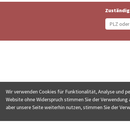
Zuständig
Bestellungsstatus
Ämter
Wir verwenden Cookies für Funktionalität, Analyse und p
Website ohne Widerspruch stimmen Sie der Verwendung al
www.betreib
aber unsere Seite weiterhin nutzen, stimmen Sie der Ver