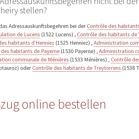
Adressauskunftsbegehren nicht bei der
eiry stellen?
 das Adressauskunftsbegehren bei der
Contrôle des habitants
pulation de Lucens
(1522 Lucens) ,
Contrôle des habitants de
des habitants d'Henniez
(1525 Henniez) ,
Administration com
 des habitants de Payerne
(1530 Payerne) ,
Administration 
ation communale de Ménières
(1533 Ménières) ,
Contrôle de
ptauroz) oder
Contrôle des habitants de Treytorrens
(1538 T
zug online bestellen