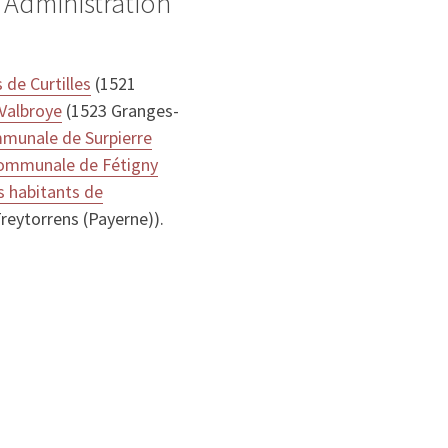
 Administration
 de Curtilles
(1521
 Valbroye
(1523 Granges-
munale de Surpierre
communale de Fétigny
s habitants de
reytorrens (Payerne)).