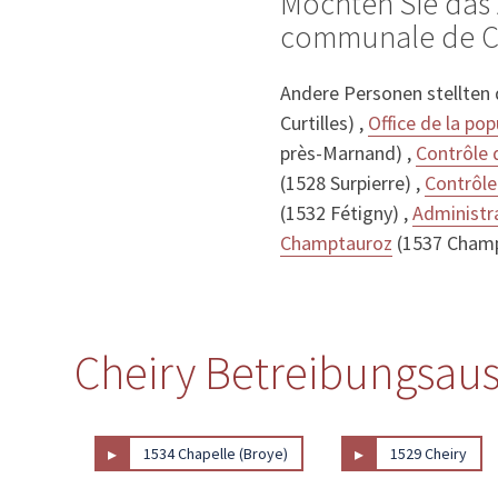
Möchten Sie das 
communale de Ch
Andere Personen stellten
Curtilles) ,
Office de la po
près-Marnand) ,
Contrôle 
(1528 Surpierre) ,
Contrôle
(1532 Fétigny) ,
Administr
Champtauroz
(1537 Cham
Cheiry Betreibungsaus
▸
▸
1534 Chapelle (Broye)
1529 Cheiry