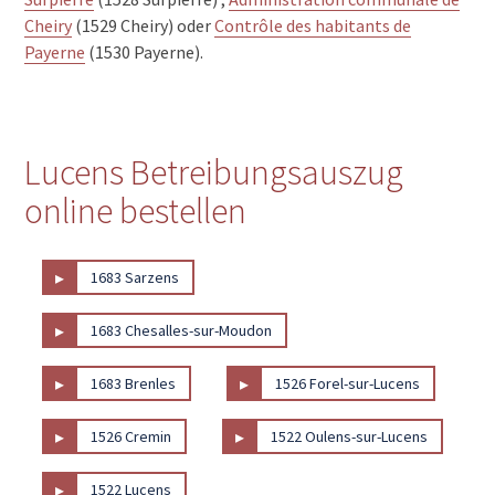
Cheiry
(1529 Cheiry) oder
Contrôle des habitants de
Payerne
(1530 Payerne).
Lucens Betreibungsauszug
online bestellen
▸
1683 Sarzens
▸
1683 Chesalles-sur-Moudon
▸
▸
1683 Brenles
1526 Forel-sur-Lucens
▸
▸
1526 Cremin
1522 Oulens-sur-Lucens
▸
1522 Lucens