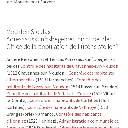
sur-Moudon oder Sarzens.
Möchten Sie das
Adressauskunftsbegehren nicht bei der
Office de la population de Lucens stellen?
Andere Personen stellten das Adressauskunftsbegehren
bei der
Contrôle des habitants de Chavannes-sur-Moudon
(1512 Chavannes-sur-Moudon) ,
Contrôle des habitants
d'Hermenches
(1513 Hermenches) ,
Contrôle des
habitants de Bussy-sur-Moudon
(1514 Bussy-sur-Moudon) ,
Contrôle des habitants de Villars-le-Comte
(1515 Villars-
le-Comte) ,
Contrôle des habitants de Curtilles
(1521
Curtilles) ,
Contrôle des habitants de Valbroye
(1523
Granges-près-Marnand) ,
Contrôle des habitants
d'Henniez
(1525 Henniez) ,
Administration communale de
Surpierre
(1528 Surpierre) ,
Administration communale de