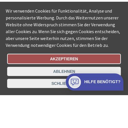
Wir verwenden Cookies für Funktionalität, Analyse und
personalisierte Werbung. Durch das Weiternutzen unserer
Website ohne Widerspruch stimmen Sie der Verwendung
aller Cookies zu. Wenn Sie sich gegen Cookies entscheiden,
aber unsere Seite weiterhin nutzen, stimmen Sie der
Verwendung notwendiger Cookies für den Betrieb zu.
AKZEPTIEREN
Bestellungsstatus
Ämtersuche der Schweiz
ABLEHNEN
Datenschutz
Impressum
Nutzungsbestimmungen
HILFE BENÖTIGT?
SCHLIESSEN
Kontakt
© COLLECTA AG
www.betreibungsschalter-plus.ch ist eine
Dienstleistungsplattform der Collecta AG.