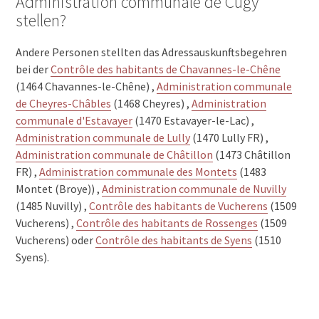
Administration communale de Cugy
stellen?
Andere Personen stellten das Adressauskunftsbegehren
bei der
Contrôle des habitants de Chavannes-le-Chêne
(1464 Chavannes-le-Chêne) ,
Administration communale
de Cheyres-Châbles
(1468 Cheyres) ,
Administration
communale d'Estavayer
(1470 Estavayer-le-Lac) ,
Administration communale de Lully
(1470 Lully FR) ,
Administration communale de Châtillon
(1473 Châtillon
FR) ,
Administration communale des Montets
(1483
Montet (Broye)) ,
Administration communale de Nuvilly
(1485 Nuvilly) ,
Contrôle des habitants de Vucherens
(1509
Vucherens) ,
Contrôle des habitants de Rossenges
(1509
Vucherens) oder
Contrôle des habitants de Syens
(1510
Syens).