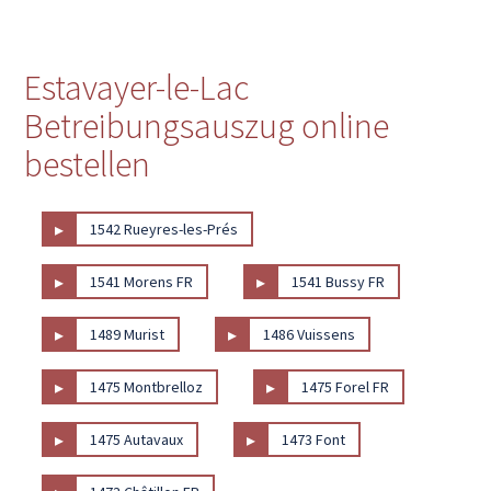
Estavayer-le-Lac
Betreibungsauszug online
bestellen
▸
1542 Rueyres-les-Prés
▸
▸
1541 Morens FR
1541 Bussy FR
▸
▸
1489 Murist
1486 Vuissens
▸
▸
1475 Montbrelloz
1475 Forel FR
▸
▸
1475 Autavaux
1473 Font