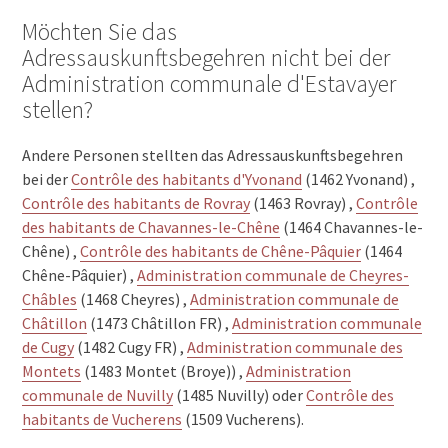
Möchten Sie das
Adressauskunftsbegehren nicht bei der
Administration communale d'Estavayer
stellen?
Andere Personen stellten das Adressauskunftsbegehren
bei der
Contrôle des habitants d'Yvonand
(1462 Yvonand) ,
Contrôle des habitants de Rovray
(1463 Rovray) ,
Contrôle
des habitants de Chavannes-le-Chêne
(1464 Chavannes-le-
Chêne) ,
Contrôle des habitants de Chêne-Pâquier
(1464
Chêne-Pâquier) ,
Administration communale de Cheyres-
Châbles
(1468 Cheyres) ,
Administration communale de
Châtillon
(1473 Châtillon FR) ,
Administration communale
de Cugy
(1482 Cugy FR) ,
Administration communale des
Montets
(1483 Montet (Broye)) ,
Administration
communale de Nuvilly
(1485 Nuvilly) oder
Contrôle des
habitants de Vucherens
(1509 Vucherens).