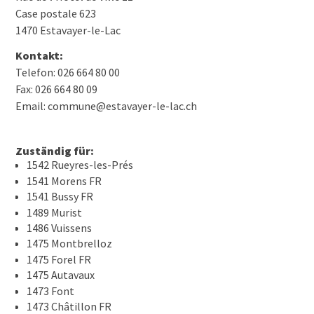
Case postale 623
1470 Estavayer-le-Lac
Kontakt:
Telefon: 026 664 80 00
Fax: 026 664 80 09
Email: commune@estavayer-le-lac.ch
Zuständig für:
1542 Rueyres-les-Prés
1541 Morens FR
1541 Bussy FR
1489 Murist
1486 Vuissens
1475 Montbrelloz
1475 Forel FR
1475 Autavaux
1473 Font
1473 Châtillon FR