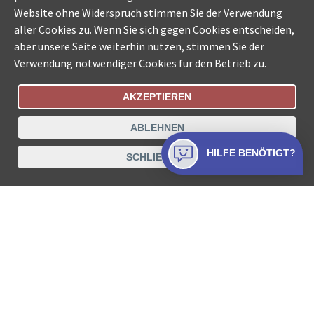
Website ohne Widerspruch stimmen Sie der Verwendung
aller Cookies zu. Wenn Sie sich gegen Cookies entscheiden,
aber unsere Seite weiterhin nutzen, stimmen Sie der
Verwendung notwendiger Cookies für den Betrieb zu.
AKZEPTIEREN
Bestellungsstatus
Ämtersuche der Schweiz
ABLEHNEN
Datenschutz
Impressum
Nutzungsbestimmungen
HILFE BENÖTIGT?
SCHLIESSEN
Kontakt
© COLLECTA AG
www.betreibungsschalter-plus.ch ist eine
Dienstleistungsplattform der Collecta AG.