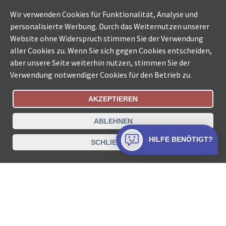
Wir verwenden Cookies für Funktionalität, Analyse und
personalisierte Werbung. Durch das Weiternutzen unserer
Website ohne Widerspruch stimmen Sie der Verwendung
aller Cookies zu. Wenn Sie sich gegen Cookies entscheiden,
aber unsere Seite weiterhin nutzen, stimmen Sie der
Verwendung notwendiger Cookies für den Betrieb zu.
AKZEPTIEREN
Bestellungsstatus
Ämtersuche der Schweiz
ABLEHNEN
Datenschutz
Impressum
Nutzungsbestimmungen
HILFE BENÖTIGT?
SCHLIESSEN
Kontakt
© COLLECTA AG
www.betreibungsschalter-plus.ch ist eine
Dienstleistungsplattform der Collecta AG.