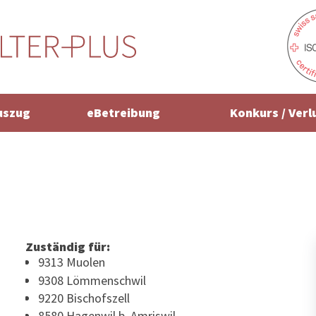
uszug
eBetreibung
Konkurs / Verl
Zuständig für:
9313 Muolen
9308 Lömmenschwil
9220 Bischofszell
8580 Hagenwil b. Amriswil