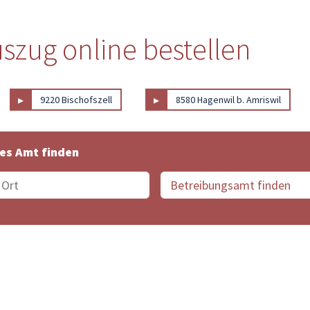
szug online bestellen
▸
▸
9220 Bischofszell
8580 Hagenwil b. Amriswil
es Amt finden