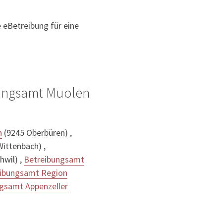
e eBetreibung für eine
bungsamt Muolen
n
(9245 Oberbüren) ,
ittenbach) ,
wil) ,
Betreibungsamt
ibungsamt Region
gsamt Appenzeller