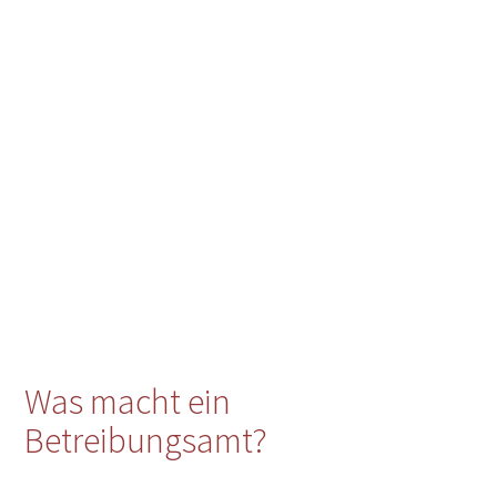
Was macht ein
Betreibungsamt?