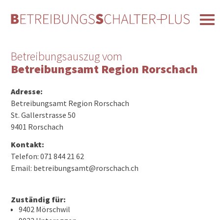
Betreibungsauszug vom
Betreibungsamt Region Rorschach
Adresse:
Betreibungsamt Region Rorschach
St. Gallerstrasse 50
9401 Rorschach
Kontakt:
Telefon: 071 844 21 62
Email: betreibungsamt@rorschach.ch
Zuständig für:
9402 Mörschwil