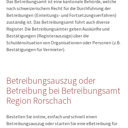
Das Betreibungsamt ist eine kantonale Behörde, welche
nach schweizerischem Recht für die Durchführung der
Betreibungen (Einleitungs- und Fortsetzungsverfahren)
zuständig ist. Das Betreibungsamt führt auch diverse
Register. Die Betreibungsämter geben Auskünfte und
Bestätigungen (Registerauszüge) über die
Schuldensituation von Organisationen oder Personen (z.B.
Bestätigungen für Vermieter).
Betreibungsauszug oder
Betreibung bei Betreibungsamt
Region Rorschach
Bestellen Sie online, einfach und schnell einen
Betreibungsauszug oder starten Sie eine eBetreibung für