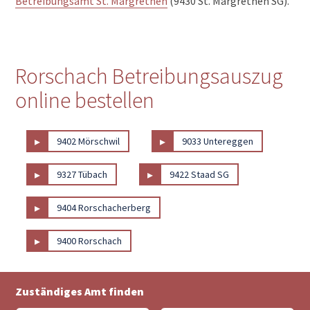
Betreibungsamt St. Margrethen
(9430 St. Margrethen SG).
Rorschach Betreibungsauszug
online bestellen
▸
▸
9402 Mörschwil
9033 Untereggen
▸
▸
9327 Tübach
9422 Staad SG
▸
9404 Rorschacherberg
▸
9400 Rorschach
Zuständiges Amt finden