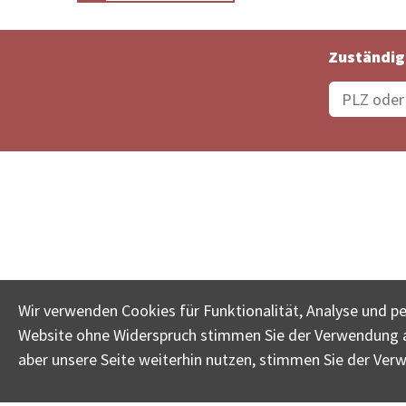
Zuständig
Bestellungsstatus
Ämter
Wir verwenden Cookies für Funktionalität, Analyse und p
Website ohne Widerspruch stimmen Sie der Verwendung al
www.betreib
aber unsere Seite weiterhin nutzen, stimmen Sie der Ver