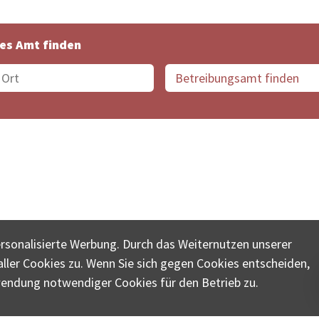
es Amt finden
suche der Schweiz
Datenschutz
Impressum
Nutz
ersonalisierte Werbung. Durch das Weiternutzen unserer
© COLLECTA AG
ler Cookies zu. Wenn Sie sich gegen Cookies entscheiden,
ungsschalter-plus.ch ist eine Dienstleistungsplattform der 
wendung notwendiger Cookies für den Betrieb zu.