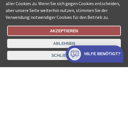
aller Cookies zu. Wenn Sie sich gegen Cookies entscheiden,
aber unsere Seite weiterhin nutzen, stimmen Sie der
Verwendung notwendiger Cookies für den Betrieb zu.
AKZEPTIEREN
Bestellungsstatus
Ämtersuche der Schweiz
ABLEHNEN
Datenschutz
Impressum
Nutzungsbestimmungen
HILFE BENÖTIGT?
SCHLIESSEN
Kontakt
© COLLECTA AG
www.betreibungsschalter-plus.ch ist eine
Dienstleistungsplattform der Collecta AG.