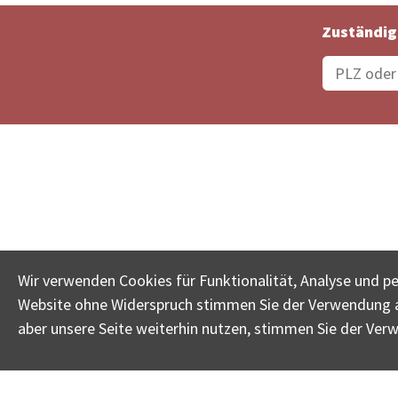
Zuständig
Bestellungsstatus
Ämter
Wir verwenden Cookies für Funktionalität, Analyse und p
Website ohne Widerspruch stimmen Sie der Verwendung al
www.betreib
aber unsere Seite weiterhin nutzen, stimmen Sie der Ver