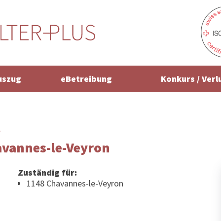
uszug
eBetreibung
Konkurs / Verl
r
avannes-le-Veyron
Zuständig für:
1148 Chavannes-le-Veyron