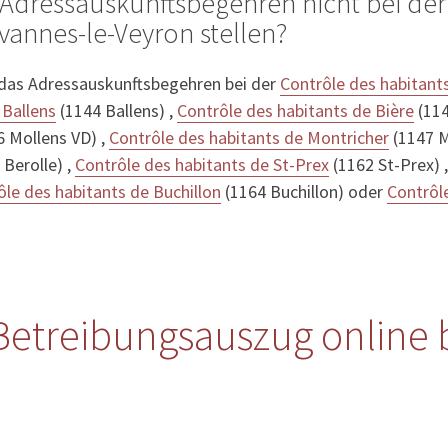
Adressauskunftsbegehren nicht bei der
vannes-le-Veyron stellen?
 das Adressauskunftsbegehren bei der
Contrôle des habitant
 Ballens
(1144 Ballens) ,
Contrôle des habitants de Bière
(114
 Mollens VD) ,
Contrôle des habitants de Montricher
(1147 M
Berolle) ,
Contrôle des habitants de St-Prex
(1162 St-Prex) 
ôle des habitants de Buchillon
(1164 Buchillon) oder
Contrôl
etreibungsauszug online 