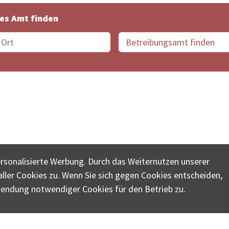
es Amt finden
suche der Schweiz
Datenschutz
Impressum
Nutz
ersonalisierte Werbung. Durch das Weiternutzen unserer
© COLLECTA AG
ler Cookies zu. Wenn Sie sich gegen Cookies entscheiden,
ungsschalter-plus.ch ist eine Dienstleistungsplattform der 
wendung notwendiger Cookies für den Betrieb zu.