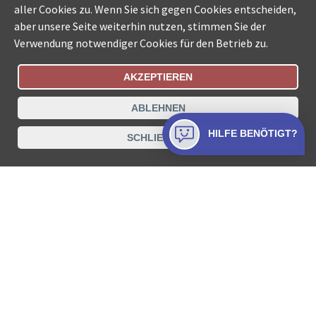
aller Cookies zu. Wenn Sie sich gegen Cookies entscheiden,
aber unsere Seite weiterhin nutzen, stimmen Sie der
Verwendung notwendiger Cookies für den Betrieb zu.
AKZEPTIEREN
Bestellungsstatus
Ämtersuche der Schweiz
ABLEHNEN
Datenschutz
Impressum
Nutzungsbestimmungen
HILFE BENÖTIGT?
SCHLIESSEN
Kontakt
© COLLECTA AG
www.betreibungsschalter-plus.ch ist eine
Dienstleistungsplattform der Collecta AG.