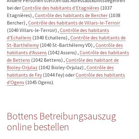
Andere Personen stellten das Adressauskunftsbegehren
bei der
Contrôle des habitants d'Etagnières
(1037
Etagnières) ,
Contrôle des habitants de Bercher
(1038
Bercher) ,
Contrôle des habitants de Villars-le-Terroir
(1040 Villars-le-Terroir) ,
Contrôle des habitants
d'Echallens
(1040 Echallens) ,
Contrôle des habitants de
St-Barthélemy
(1040 St-Barthélemy VD) ,
Contrôle des
habitants d'Assens
(1042 Assens) ,
Contrôle des habitants
de Bettens
(1042 Bettens) ,
Contrôle des habitant de
Bioley-Orjulaz
(1042 Bioley-Orjulaz) ,
Contrôle des
habitants de Fey
(1044 Fey) oder
Contrôle des habitants
d'Ogens
(1045 Ogens).
Bottens Betreibungsauszug
online bestellen