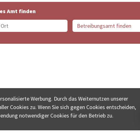
es Amt finden
suche der Schweiz
Datenschutz
Impressum
Nutz
ersonalisierte Werbung. Durch das Weiternutzen unserer
© COLLECTA AG
ler Cookies zu. Wenn Sie sich gegen Cookies entscheiden,
ungsschalter-plus.ch ist eine Dienstleistungsplattform der 
wendung notwendiger Cookies für den Betrieb zu.