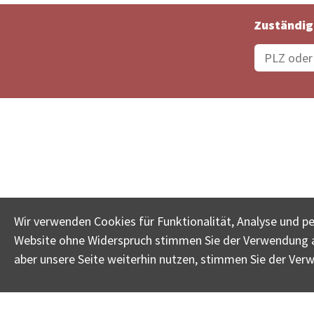
Zuständig
Bestellungsstatus
Ämter
Wir verwenden Cookies für Funktionalität, Analyse und p
Website ohne Widerspruch stimmen Sie der Verwendung al
www.betreib
aber unsere Seite weiterhin nutzen, stimmen Sie der Ver