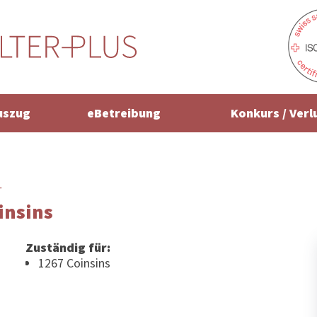
uszug
eBetreibung
Konkurs / Verl
r
insins
Zuständig für:
1267 Coinsins