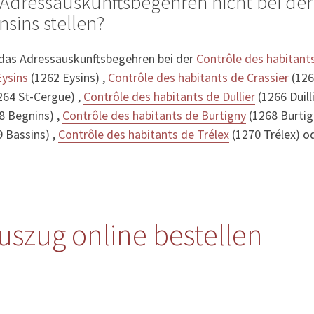
Adressauskunftsbegehren nicht bei der
nsins stellen?
 das Adressauskunftsbegehren bei der
Contrôle des habitant
Eysins
(1262 Eysins) ,
Contrôle des habitants de Crassier
(126
264 St-Cergue) ,
Contrôle des habitants de Dullier
(1266 Duilli
8 Begnins) ,
Contrôle des habitants de Burtigny
(1268 Burtig
 Bassins) ,
Contrôle des habitants de Trélex
(1270 Trélex) o
uszug online bestellen