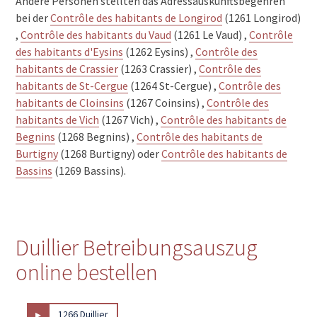
Andere Personen stellten das Adressauskunftsbegehren
bei der
Contrôle des habitants de Longirod
(1261 Longirod)
,
Contrôle des habitants du Vaud
(1261 Le Vaud) ,
Contrôle
des habitants d'Eysins
(1262 Eysins) ,
Contrôle des
habitants de Crassier
(1263 Crassier) ,
Contrôle des
habitants de St-Cergue
(1264 St-Cergue) ,
Contrôle des
habitants de Cloinsins
(1267 Coinsins) ,
Contrôle des
habitants de Vich
(1267 Vich) ,
Contrôle des habitants de
Begnins
(1268 Begnins) ,
Contrôle des habitants de
Burtigny
(1268 Burtigny) oder
Contrôle des habitants de
Bassins
(1269 Bassins).
Duillier Betreibungsauszug
online bestellen
▸
1266 Duillier