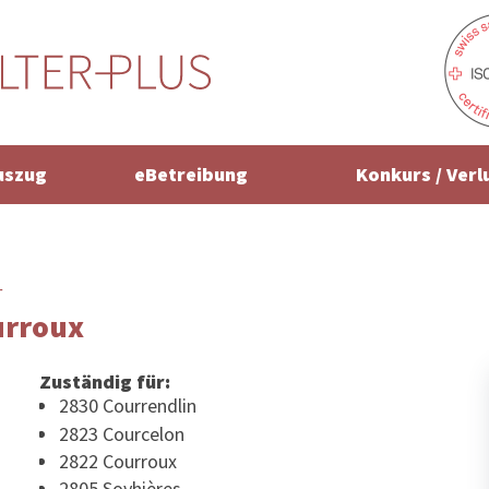
uszug
eBetreibung
Konkurs / Verl
r
urroux
Zuständig für:
2830 Courrendlin
2823 Courcelon
2822 Courroux
2805 Soyhières