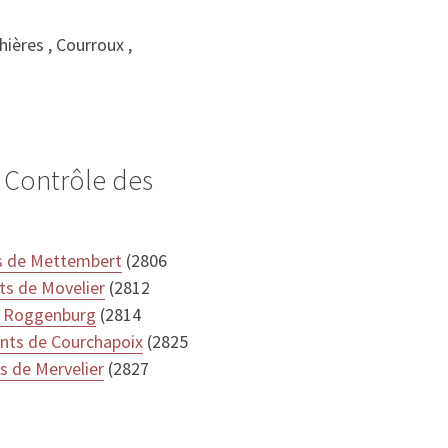
ières , Courroux ,
 Contrôle des
ts de Mettembert
(2806
ts de Movelier
(2812
e Roggenburg
(2814
ants de Courchapoix
(2825
s de Mervelier
(2827