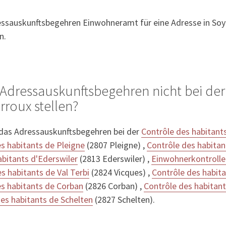
essauskunftsbegehren Einwohneramt für eine Adresse in Soyh
n.
Adressauskunftsbegehren nicht bei der
rroux stellen?
 das Adressauskunftsbegehren bei der
Contrôle des habitan
s habitants de Pleigne
(2807 Pleigne) ,
Contrôle des habitan
abitants d'Ederswiler
(2813 Ederswiler) ,
Einwohnerkontroll
s habitants de Val Terbi
(2824 Vicques) ,
Contrôle des habit
es habitants de Corban
(2826 Corban) ,
Contrôle des habitant
es habitants de Schelten
(2827 Schelten).