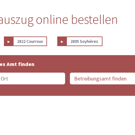
uszug online bestellen
▸
▸
2822 Courroux
2805 Soyhières
es Amt finden