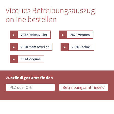
Vicques Betreibungsauszug
online bestellen
▸
▸
2832 Rebeuvelier
2829 Vermes
▸
▸
2828 Montsevelier
2826 Corban
▸
2824 Vicques
Zuständiges Amt finden