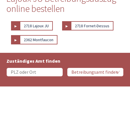
online bestellen
▸
▸
2718 Lajoux JU
2718 Fornet-Dessus
▸
2362 Montfaucon
Zuständiges Amt finden