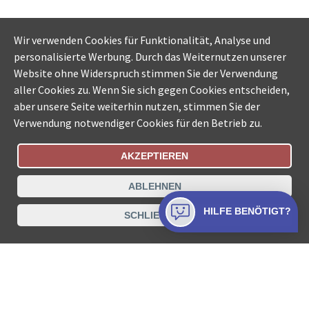
Wir verwenden Cookies für Funktionalität, Analyse und
personalisierte Werbung. Durch das Weiternutzen unserer
Website ohne Widerspruch stimmen Sie der Verwendung
aller Cookies zu. Wenn Sie sich gegen Cookies entscheiden,
aber unsere Seite weiterhin nutzen, stimmen Sie der
Verwendung notwendiger Cookies für den Betrieb zu.
AKZEPTIEREN
Bestellungsstatus
Ämtersuche der Schweiz
ABLEHNEN
Datenschutz
Impressum
Nutzungsbestimmungen
HILFE BENÖTIGT?
SCHLIESSEN
Kontakt
© COLLECTA AG
www.betreibungsschalter-plus.ch ist eine
Dienstleistungsplattform der Collecta AG.