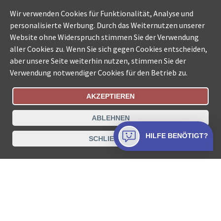
Wir verwenden Cookies für Funktionalität, Analyse und
personalisierte Werbung. Durch das Weiternutzen unserer
Website ohne Widerspruch stimmen Sie der Verwendung
aller Cookies zu. Wenn Sie sich gegen Cookies entscheiden,
aber unsere Seite weiterhin nutzen, stimmen Sie der
Verwendung notwendiger Cookies für den Betrieb zu.
AKZEPTIEREN
Bestellungsstatus
Ämtersuche der Schweiz
ABLEHNEN
Datenschutz
Impressum
Nutzungsbestimmungen
HILFE BENÖTIGT?
SCHLIESSEN
Kontakt
© COLLECTA AG
www.betreibungsschalter-plus.ch ist eine
Dienstleistungsplattform der Collecta AG.