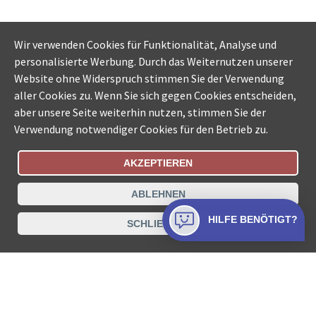
Wir verwenden Cookies für Funktionalität, Analyse und
personalisierte Werbung. Durch das Weiternutzen unserer
Website ohne Widerspruch stimmen Sie der Verwendung
aller Cookies zu. Wenn Sie sich gegen Cookies entscheiden,
aber unsere Seite weiterhin nutzen, stimmen Sie der
Verwendung notwendiger Cookies für den Betrieb zu.
AKZEPTIEREN
Bestellungsstatus
Ämtersuche der Schweiz
ABLEHNEN
Datenschutz
Impressum
Nutzungsbestimmungen
HILFE BENÖTIGT?
SCHLIESSEN
Kontakt
© COLLECTA AG
www.betreibungsschalter-plus.ch ist eine
Dienstleistungsplattform der Collecta AG.