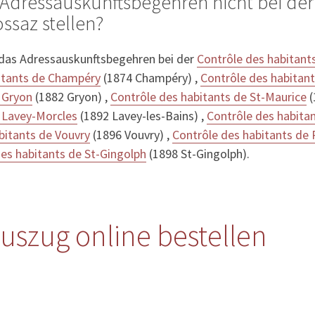
Adressauskunftsbegehren nicht bei der
ssaz stellen?
 das Adressauskunftsbegehren bei der
Contrôle des habitants 
itants de Champéry
(1874 Champéry) ,
Contrôle des habitan
 Gryon
(1882 Gryon) ,
Contrôle des habitants de St-Maurice
(
e Lavey-Morcles
(1892 Lavey-les-Bains) ,
Contrôle des habita
bitants de Vouvry
(1896 Vouvry) ,
Contrôle des habitants de 
es habitants de St-Gingolph
(1898 St-Gingolph).
uszug online bestellen