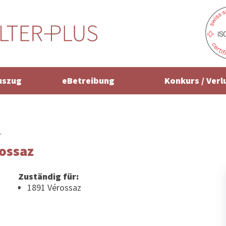
uszug
eBetreibung
Konkurs / Verl
r
rossaz
Zuständig für:
1891 Vérossaz