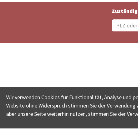
Zuständig
Bestellungsstatus
Ämter
Wir verwenden Cookies für Funktionalität, Analyse und p
Website ohne Widerspruch stimmen Sie der Verwendung al
www.betreib
aber unsere Seite weiterhin nutzen, stimmen Sie der Ver