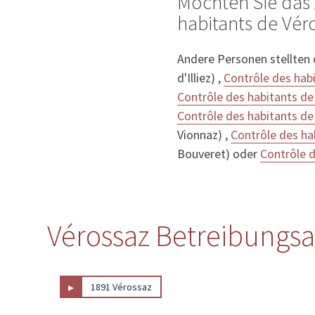
Möchten Sie das 
habitants de Véro
Andere Personen stellten
d'Illiez) ,
Contrôle des hab
Contrôle des habitants de
Contrôle des habitants d
Vionnaz) ,
Contrôle des ha
Bouveret) oder
Contrôle d
Vérossaz Betreibungsa
▸
1891 Vérossaz