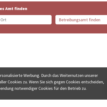
es Amt finden
suche der Schweiz
Datenschutz
Impressum
Nutz
ersonalisierte Werbung. Durch das Weiternutzen unserer
© COLLECTA AG
ler Cookies zu. Wenn Sie sich gegen Cookies entscheiden,
ungsschalter-plus.ch ist eine Dienstleistungsplattform der 
wendung notwendiger Cookies für den Betrieb zu.