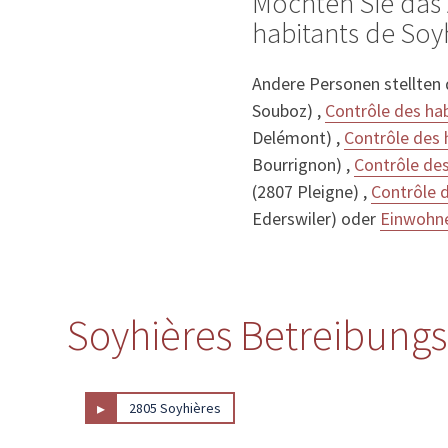
Möchten Sie das 
habitants de Soyh
Andere Personen stellten
Souboz) ,
Contrôle des ha
Delémont) ,
Contrôle des 
Bourrignon) ,
Contrôle de
(2807 Pleigne) ,
Contrôle 
Ederswiler) oder
Einwohne
Soyhières Betreibungs
▸
2805 Soyhières