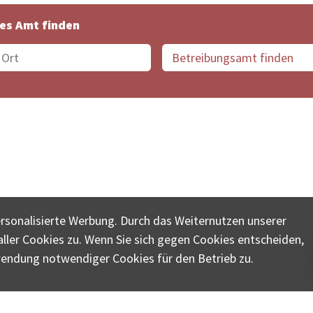
es Amt finden
suche der Schweiz
Datenschutz
Impressum
Nutz
ersonalisierte Werbung. Durch das Weiternutzen unserer
© COLLECTA AG
ler Cookies zu. Wenn Sie sich gegen Cookies entscheiden,
ungsschalter-plus.ch ist eine Dienstleistungsplattform der 
wendung notwendiger Cookies für den Betrieb zu.