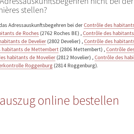
Adressauskunftsbegehren nicht bei der
ières stellen?
 das Adressauskunftsbegehren bei der
Contrôle des habitants
bitants de Roches
(2762 Roches BE) ,
Contrôle des habitants 
habitants de Develier
(2802 Develier) ,
Contrôle des habitant
s habitants de Mettembert
(2806 Mettembert) ,
Contrôle des
des habitants de Movelier
(2812 Movelier) ,
Contrôle des habi
rkontrolle Roggenburg
(2814 Roggenburg).
auszug online bestellen