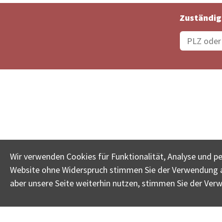
Zuständig
Bestellungsstatus
Ämter
Wir verwenden Cookies für Funktionalität, Analyse und p
Website ohne Widerspruch stimmen Sie der Verwendung al
www.betreib
aber unsere Seite weiterhin nutzen, stimmen Sie der Ver