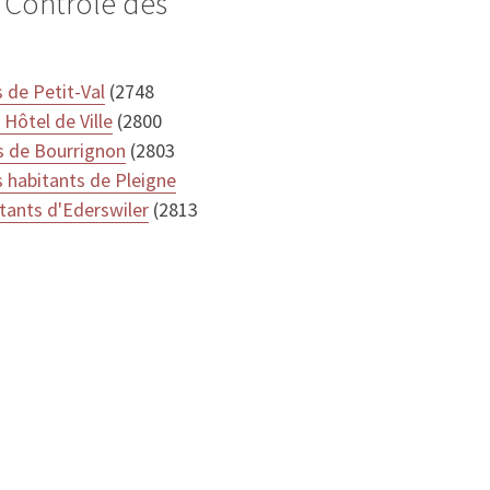
 Contrôle des
 de Petit-Val
(2748
Hôtel de Ville
(2800
s de Bourrignon
(2803
 habitants de Pleigne
tants d'Ederswiler
(2813