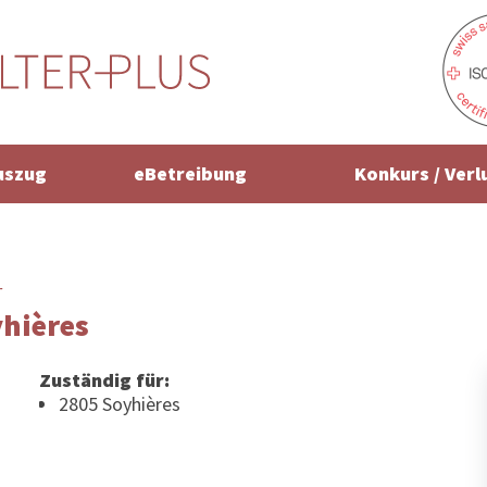
uszug
eBetreibung
Konkurs / Verl
r
yhières
Zuständig für:
2805 Soyhières