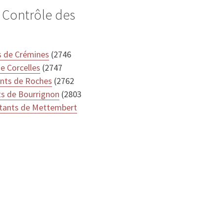
 Contrôle des
s de Crémines
(2746
e Corcelles
(2747
ants de Roches
(2762
ts de Bourrignon
(2803
itants de Mettembert