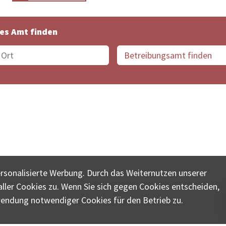
es Amt finden
suche der Schweiz
Datenschutz
Impressum
Nutz
ersonalisierte Werbung. Durch das Weiternutzen unserer
© COLLECTA AG
ler Cookies zu. Wenn Sie sich gegen Cookies entscheiden,
ungsschalter-plus.ch ist eine Dienstleistungsplattform der 
wendung notwendiger Cookies für den Betrieb zu.