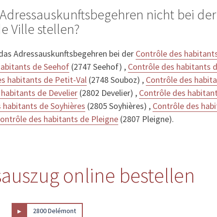
Adressauskunftsbegehren nicht bei der
e Ville stellen?
 das Adressauskunftsbegehren bei der
Contrôle des habitant
habitants de Seehof
(2747 Seehof) ,
Contrôle des habitants d
s habitants de Petit-Val
(2748 Souboz) ,
Contrôle des habit
 habitants de Develier
(2802 Develier) ,
Contrôle des habitan
 habitants de Soyhières
(2805 Soyhières) ,
Contrôle des hab
ontrôle des habitants de Pleigne
(2807 Pleigne).
auszug online bestellen
▸
2800 Delémont