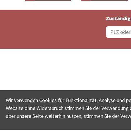
Zuständig
Bestellungsstatus
Ämter
Wir verwenden Cookies für Funktionalität, Analyse und p
Website ohne Widerspruch stimmen Sie der Verwendung al
www.betreib
aber unsere Seite weiterhin nutzen, stimmen Sie der Ver