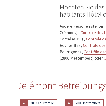
Möchten Sie das 
habitants Hôtel d
Andere Personen stellten
Crémines) ,
Contrôle des 
Corcelles BE) ,
Contrôle de
Roches BE) ,
Contrôle des
Bourrignon) ,
Contrôle des
(2806 Mettembert) oder
C
Delémont Betreibungs
▸
▸
2852 Courtételle
2806 Mettembert