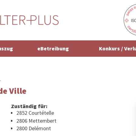
uszug
eBetreibung
Konkurs / Verl
r
e Ville
Zuständig für:
2852 Courtételle
2806 Mettembert
2800 Delémont