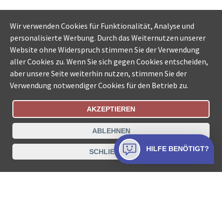
Wir verwenden Cookies für Funktionalität, Analyse und
personalisierte Werbung. Durch das Weiternutzen unserer
Website ohne Widerspruch stimmen Sie der Verwendung
aller Cookies zu. Wenn Sie sich gegen Cookies entscheiden,
aber unsere Seite weiterhin nutzen, stimmen Sie der
Verwendung notwendiger Cookies für den Betrieb zu.
AKZEPTIEREN
Bestellungsstatus
Ämtersuche der Schweiz
ABLEHNEN
Datenschutz
Impressum
Nutzungsbestimmungen
HILFE BENÖTIGT?
SCHLIESSEN
Kontakt
© COLLECTA AG
www.betreibungsschalter-plus.ch ist eine
Dienstleistungsplattform der Collecta AG.