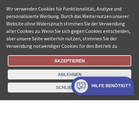
Wir verwenden Cookies für Funktionalität, Analyse und
personalisierte Werbung. Durch das Weiternutzen unserer
Website ohne Widerspruch stimmen Sie der Verwendung
aller Cookies zu. Wenn Sie sich gegen Cookies entscheiden,
aber unsere Seite weiterhin nutzen, stimmen Sie der
Verwendung notwendiger Cookies für den Betrieb zu.
AKZEPTIEREN
Bestellungsstatus
Ämtersuche der Schweiz
ABLEHNEN
Datenschutz
Impressum
Nutzungsbestimmungen
HILFE BENÖTIGT?
SCHLIESSEN
Kontakt
© COLLECTA AG
www.betreibungsschalter-plus.ch ist eine
Dienstleistungsplattform der Collecta AG.