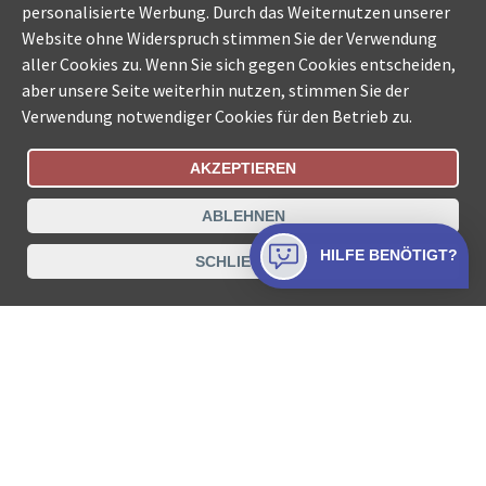
personalisierte Werbung. Durch das Weiternutzen unserer
Website ohne Widerspruch stimmen Sie der Verwendung
aller Cookies zu. Wenn Sie sich gegen Cookies entscheiden,
aber unsere Seite weiterhin nutzen, stimmen Sie der
Verwendung notwendiger Cookies für den Betrieb zu.
AKZEPTIEREN
Bestellungsstatus
Ämtersuche der Schweiz
ABLEHNEN
Datenschutz
Impressum
Nutzungsbestimmungen
HILFE BENÖTIGT?
SCHLIESSEN
Kontakt
© COLLECTA AG
www.betreibungsschalter-plus.ch ist eine
Dienstleistungsplattform der Collecta AG.