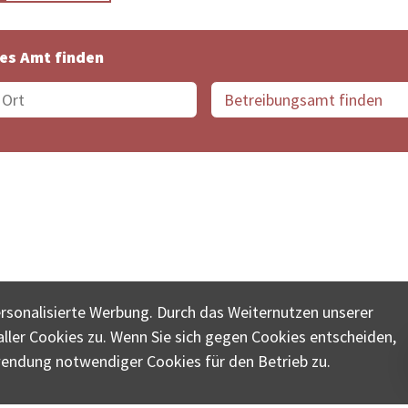
es Amt finden
suche der Schweiz
Datenschutz
Impressum
Nutz
ersonalisierte Werbung. Durch das Weiternutzen unserer
© COLLECTA AG
ler Cookies zu. Wenn Sie sich gegen Cookies entscheiden,
ungsschalter-plus.ch ist eine Dienstleistungsplattform der 
wendung notwendiger Cookies für den Betrieb zu.