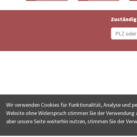
Zuständig
Bestellungsstatus
Ämter
Wir verwenden Cookies für Funktionalität, Analyse und p
Website ohne Widerspruch stimmen Sie der Verwendung al
www.betreib
aber unsere Seite weiterhin nutzen, stimmen Sie der Ver