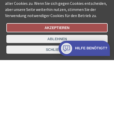
aller Cookies zu. Wenn Sie sich gegen Cookies entscheiden,
aber unsere Seite weiterhin nutzen, stimmen Sie der
Verwendung notwendiger Cookies für den Betrieb zu.
AKZEPTIEREN
Bestellungsstatus
Ämtersuche der Schweiz
ABLEHNEN
Datenschutz
Impressum
Nutzungsbestimmungen
HILFE BENÖTIGT?
SCHLIESSEN
Kontakt
© COLLECTA AG
www.betreibungsschalter-plus.ch ist eine
Dienstleistungsplattform der Collecta AG.