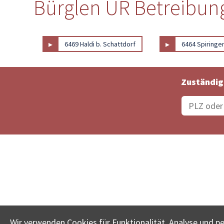
Bürglen UR Betreibung
▸
▸
6469 Haldi b. Schattdorf
6464 Spiringe
Zuständig
Bestellungsstatus
Ämter
Wir verwenden Cookies für Funktionalität, Analyse und p