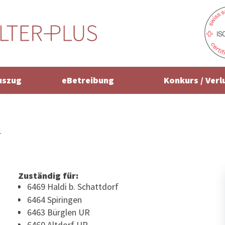
uszug
eBetreibung
Konkurs / Verl
r
Zuständig für:
6469 Haldi b. Schattdorf
6464 Spiringen
6463 Bürglen UR
6460 Altdorf UR