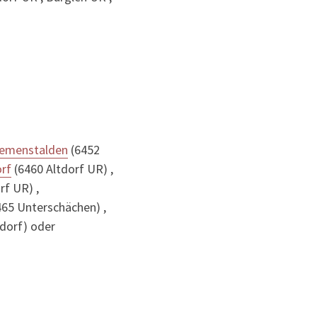
iemenstalden
(6452
orf
(6460 Altdorf UR) ,
f UR) ,
65 Unterschächen) ,
dorf) oder