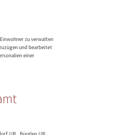
 Einwohner zu verwalten
uzuzügen und bearbeitet
rsonalien einer
amt
orf UR , Bürglen UR ,