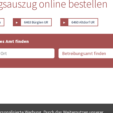
sauszug online bestellen
▸
▸
n
6463 Bürglen UR
6460 Altdorf UR
es Amt finden
suche der Schweiz
Datenschutz
Impressum
Nutz
ersonalisierte Werbung. Durch das Weiternutzen unserer