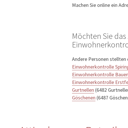
Machen Sie online ein Ad
Möchten Sie das 
Einwohnerkontrol
Andere Personen stellten
Einwohnerkontrolle Spiri
Einwohnerkontrolle Baue
Einwohnerkontrolle Erstf
Gurtnellen
(6482 Gurtnelle
Göschenen
(6487 Göschen