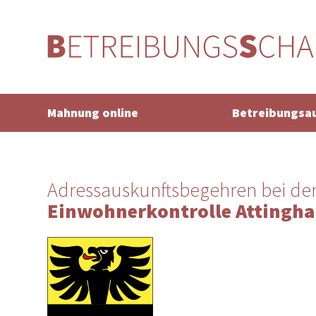
Mahnung online
Betreibungsa
Adressauskunftsbegehren bei de
Einwohnerkontrolle Attingh