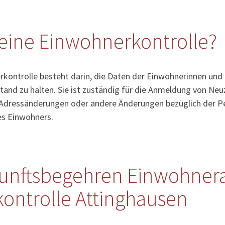
eine Einwohnerkontrolle?
kontrolle besteht darin, die Daten der Einwohnerinnen und
tand zu halten. Sie ist zuständig für die Anmeldung von Ne
Adressänderungen oder andere Änderungen bezüglich der Pe
es Einwohners.
unftsbegehren Einwohner
ontrolle Attinghausen