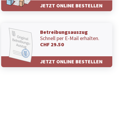
JETZT ONLINE BESTELLEN
Betreibungsauszug
Schnell per E-Mail erhalten.
CHF 29.50
JETZT ONLINE BESTELLEN