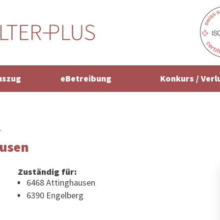
uszug
eBetreibung
Konkurs / Verl
r
ausen
Zuständig für:
6468 Attinghausen
6390 Engelberg