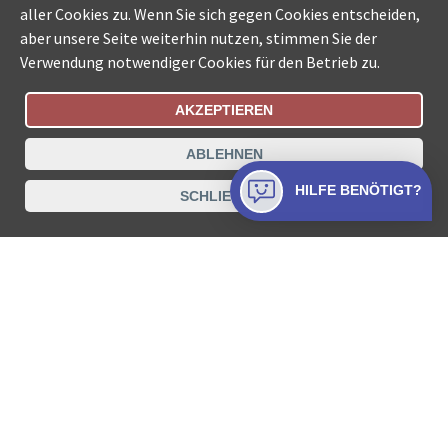
aller Cookies zu. Wenn Sie sich gegen Cookies entscheiden,
aber unsere Seite weiterhin nutzen, stimmen Sie der
Verwendung notwendiger Cookies für den Betrieb zu.
AKZEPTIEREN
Bestellungsstatus
Ämtersuche der Schweiz
ABLEHNEN
Datenschutz
Impressum
Nutzungsbestimmungen
HILFE BENÖTIGT?
SCHLIESSEN
Kontakt
© COLLECTA AG
www.betreibungsschalter-plus.ch ist eine
Dienstleistungsplattform der Collecta AG.