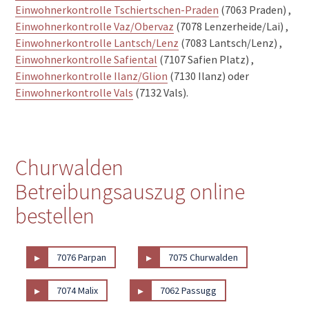
Einwohnerkontrolle Tschiertschen-Praden
(7063 Praden) ,
Einwohnerkontrolle Vaz/Obervaz
(7078 Lenzerheide/Lai) ,
Einwohnerkontrolle Lantsch/Lenz
(7083 Lantsch/Lenz) ,
Einwohnerkontrolle Safiental
(7107 Safien Platz) ,
Einwohnerkontrolle Ilanz/Glion
(7130 Ilanz) oder
Einwohnerkontrolle Vals
(7132 Vals).
Churwalden
Betreibungsauszug online
bestellen
▸
▸
7076 Parpan
7075 Churwalden
▸
▸
7074 Malix
7062 Passugg