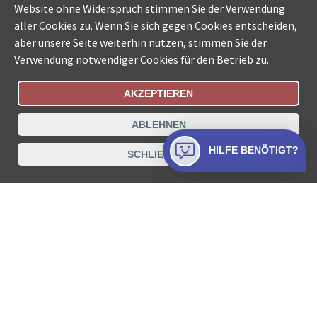
Website ohne Widerspruch stimmen Sie der Verwendung
aller Cookies zu. Wenn Sie sich gegen Cookies entscheiden,
aber unsere Seite weiterhin nutzen, stimmen Sie der
Verwendung notwendiger Cookies für den Betrieb zu.
AKZEPTIEREN
Bestellungsstatus
Ämtersuche der Schweiz
ABLEHNEN
Datenschutz
Impressum
Nutzungsbestimmungen
HILFE BENÖTIGT?
SCHLIESSEN
Kontakt
© COLLECTA AG
www.betreibungsschalter-plus.ch ist eine
Dienstleistungsplattform der Collecta AG.