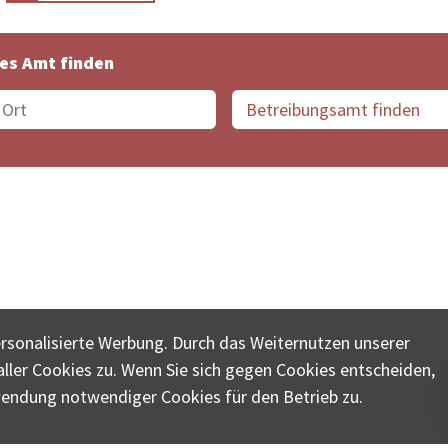
es Amt finden
suche der Schweiz
Datenschutz
Impressum
Nutz
ersonalisierte Werbung. Durch das Weiternutzen unserer
© COLLECTA AG
ler Cookies zu. Wenn Sie sich gegen Cookies entscheiden,
ungsschalter-plus.ch ist eine Dienstleistungsplattform der 
wendung notwendiger Cookies für den Betrieb zu.