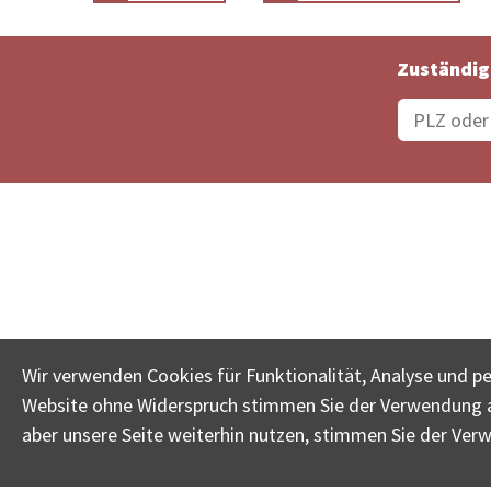
Zuständig
Bestellungsstatus
Ämter
Wir verwenden Cookies für Funktionalität, Analyse und p
Website ohne Widerspruch stimmen Sie der Verwendung al
www.betreib
aber unsere Seite weiterhin nutzen, stimmen Sie der Ver