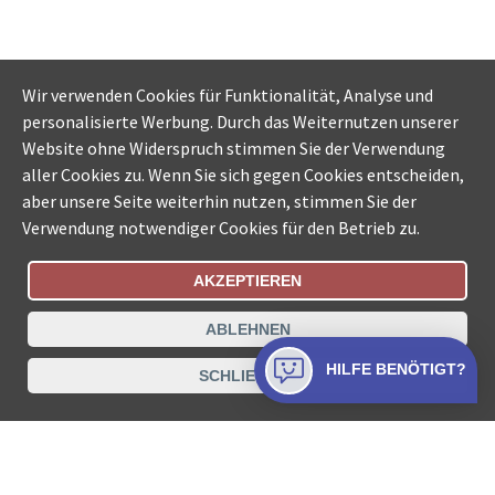
Wir verwenden Cookies für Funktionalität, Analyse und
personalisierte Werbung. Durch das Weiternutzen unserer
Website ohne Widerspruch stimmen Sie der Verwendung
aller Cookies zu. Wenn Sie sich gegen Cookies entscheiden,
aber unsere Seite weiterhin nutzen, stimmen Sie der
Verwendung notwendiger Cookies für den Betrieb zu.
AKZEPTIEREN
Bestellungsstatus
Ämtersuche der Schweiz
ABLEHNEN
Datenschutz
Impressum
Nutzungsbestimmungen
HILFE BENÖTIGT?
SCHLIESSEN
Kontakt
© COLLECTA AG
www.betreibungsschalter-plus.ch ist eine
Dienstleistungsplattform der Collecta AG.