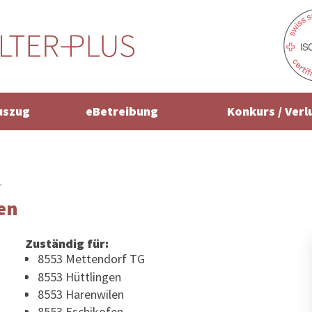
uszug
eBetreibung
Konkurs / Verl
r
en
Zuständig für:
8553 Mettendorf TG
8553 Hüttlingen
8553 Harenwilen
8553 Eschikofen