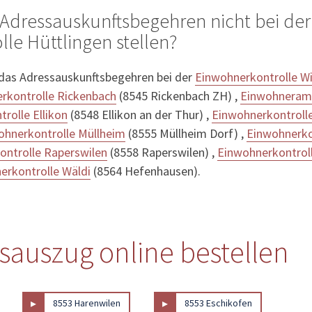
Adressauskunftsbegehren nicht bei der
le Hüttlingen stellen?
 das Adressauskunftsbegehren bei der
Einwohnerkontrolle W
rkontrolle Rickenbach
(8545 Rickenbach ZH) ,
Einwohneram
rolle Ellikon
(8548 Ellikon an der Thur) ,
Einwohnerkontroll
ohnerkontrolle Müllheim
(8555 Müllheim Dorf) ,
Einwohnerko
ontrolle Raperswilen
(8558 Raperswilen) ,
Einwohnerkontrol
erkontrolle Wäldi
(8564 Hefenhausen).
sauszug online bestellen
▸
▸
8553 Harenwilen
8553 Eschikofen