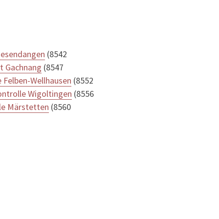
iesendangen
(8542
t Gachnang
(8547
e Felben-Wellhausen
(8552
ntrolle Wigoltingen
(8556
le Märstetten
(8560