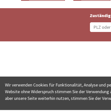
Zuständig
Bestellungsstatus
Ämter
Wir verwenden Cookies für Funktionalität, Analyse und p
Website ohne Widerspruch stimmen Sie der Verwendung al
www.betreib
aber unsere Seite weiterhin nutzen, stimmen Sie der Ver