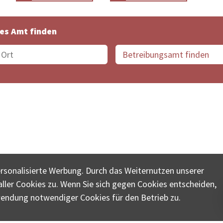
es Amt finden
suche der Schweiz
Datenschutz
Impressum
Nutz
ersonalisierte Werbung. Durch das Weiternutzen unserer
© COLLECTA AG
ler Cookies zu. Wenn Sie sich gegen Cookies entscheiden,
ungsschalter-plus.ch ist eine Dienstleistungsplattform der 
wendung notwendiger Cookies für den Betrieb zu.