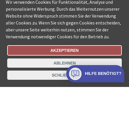
Wir verwenden Cookies für Funktionalität, Analyse und
personalisierte Werbung. Durch das Weiternutzen unserer
Website ohne Widerspruch stimmen Sie der Verwendung
aller Cookies zu. Wenn Sie sich gegen Cookies entscheiden,
aber unsere Seite weiterhin nutzen, stimmen Sie der
Verwendung notwendiger Cookies für den Betrieb zu.
AKZEPTIEREN
Bestellungsstatus
Ämtersuche der Schweiz
ABLEHNEN
Datenschutz
Impressum
Nutzungsbestimmungen
HILFE BENÖTIGT?
SCHLIESSEN
Kontakt
© COLLECTA AG
www.betreibungsschalter-plus.ch ist eine
Dienstleistungsplattform der Collecta AG.