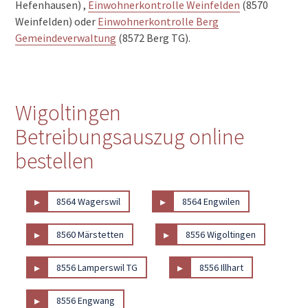
Hefenhausen) ,
Einwohnerkontrolle Weinfelden
(8570
Weinfelden) oder
Einwohnerkontrolle Berg
Gemeindeverwaltung
(8572 Berg TG).
Wigoltingen
Betreibungsauszug online
bestellen
▸
▸
8564 Wagerswil
8564 Engwilen
▸
▸
8560 Märstetten
8556 Wigoltingen
▸
▸
8556 Lamperswil TG
8556 Illhart
▸
8556 Engwang