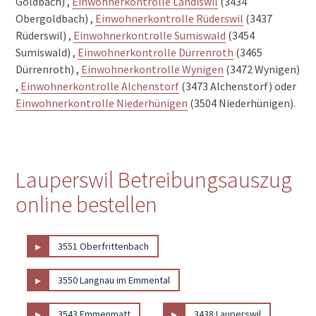
Goldbach) ,
Einwohnerkontrolle Landiswil
(3434
Obergoldbach) ,
Einwohnerkontrolle Rüderswil
(3437
Rüderswil) ,
Einwohnerkontrolle Sumiswald
(3454
Sumiswald) ,
Einwohnerkontrolle Dürrenroth
(3465
Dürrenroth) ,
Einwohnerkontrolle Wynigen
(3472 Wynigen)
,
Einwohnerkontrolle Alchenstorf
(3473 Alchenstorf) oder
Einwohnerkontrolle Niederhünigen
(3504 Niederhünigen).
Lauperswil Betreibungsauszug
online bestellen
▸
3551 Oberfrittenbach
▸
3550 Langnau im Emmental
▸
▸
3543 Emmenmatt
3438 Lauperswil