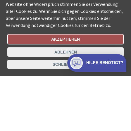
Website ohne Widerspruch stimmen Sie der Verwendung
aller Cookies zu. Wenn Sie sich gegen Cookies entscheiden,
aber unsere Seite weiterhin nutzen, stimmen Sie der
Verwendung notwendiger Cookies für den Betrieb zu.
AKZEPTIEREN
Bestellungsstatus
Ämtersuche der Schweiz
ABLEHNEN
Datenschutz
Impressum
Nutzungsbestimmungen
HILFE BENÖTIGT?
SCHLIESSEN
Kontakt
© COLLECTA AG
www.betreibungsschalter-plus.ch ist eine
Dienstleistungsplattform der Collecta AG.