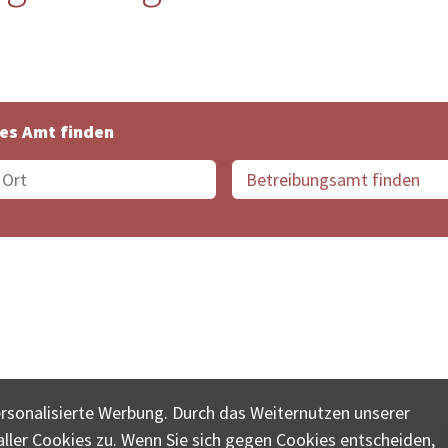
es Amt finden
suche der Schweiz
Datenschutz
Impressum
Nutz
ersonalisierte Werbung. Durch das Weiternutzen unserer
© COLLECTA AG
ler Cookies zu. Wenn Sie sich gegen Cookies entscheiden,