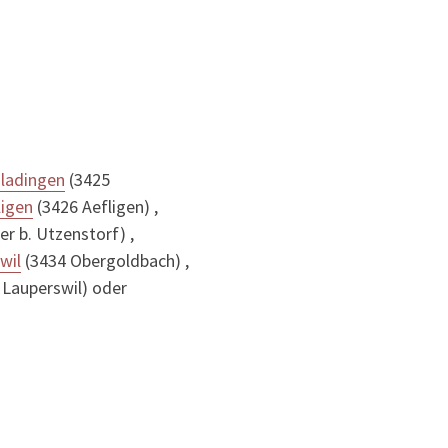
iladingen
(3425
ligen
(3426 Aefligen) ,
er b. Utzenstorf) ,
wil
(3434 Obergoldbach) ,
 Lauperswil) oder