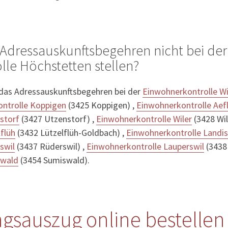
Adressauskunftsbegehren nicht bei der
le Höchstetten stellen?
 das Adressauskunftsbegehren bei der
Einwohnerkontrolle W
ntrolle Koppigen
(3425 Koppigen) ,
Einwohnerkontrolle Aef
storf
(3427 Utzenstorf) ,
Einwohnerkontrolle Wiler
(3428 Wil
flüh
(3432 Lützelflüh-Goldbach) ,
Einwohnerkontrolle Landis
swil
(3437 Rüderswil) ,
Einwohnerkontrolle Lauperswil
(3438
swald
(3454 Sumiswald).
gsauszug online bestellen