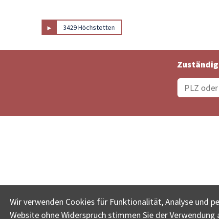
▸
3429 Höchstetten
Zuständig
Bestellungsstatus
Ämter
Wir verwenden Cookies für Funktionalität, Analyse und p
Website ohne Widerspruch stimmen Sie der Verwendung al