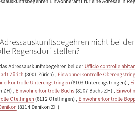
ressauskunftsbegehren Einwohneramt für eine Adresse in Reg
Adressauskunftsbegehren nicht bei der
le Regensdorf stellen?
 das Adressauskunftsbegehren bei der
Ufficio controlle abitan
adt Zürich
(8001 Zürich) ,
Einwohnerkontrolle Oberengstrin
nerkontrolle Unterengstringen
(8103 Unterengstringen) ,
E
n ZH) ,
Einwohnerkontrolle Buchs
(8107 Buchs ZH) ,
Einwohne
olle Otelfingen
(8112 Otelfingen) ,
Einwohnerkontrolle Bop
Dänikon
(8114 Dänikon ZH).