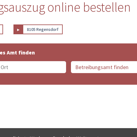
sauszug online bestellen
▸
8105 Regensdorf
es Amt finden
suche der Schweiz
Datenschutz
Impressum
Nutz