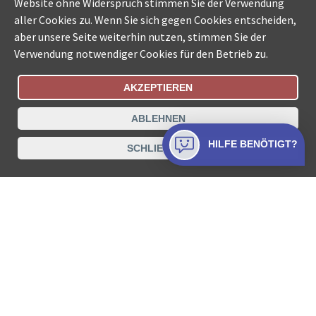
Website ohne Widerspruch stimmen Sie der Verwendung
aller Cookies zu. Wenn Sie sich gegen Cookies entscheiden,
aber unsere Seite weiterhin nutzen, stimmen Sie der
Verwendung notwendiger Cookies für den Betrieb zu.
AKZEPTIEREN
Bestellungsstatus
Ämtersuche der Schweiz
ABLEHNEN
Datenschutz
Impressum
Nutzungsbestimmungen
HILFE BENÖTIGT?
SCHLIESSEN
Kontakt
© COLLECTA AG
www.betreibungsschalter-plus.ch ist eine
Dienstleistungsplattform der Collecta AG.