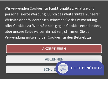
Wir verwenden Cookies für Funktionalität, Analyse und
personalisierte Werbung. Durch das Weiternutzen unserer
Website ohne Widerspruch stimmen Sie der Verwendung
aller Cookies zu. Wenn Sie sich gegen Cookies entscheiden,
aber unsere Seite weiterhin nutzen, stimmen Sie der
Verwendung notwendiger Cookies für den Betrieb zu.
AKZEPTIEREN
Bestellungsstatus
Ämtersuche der Schweiz
ABLEHNEN
Datenschutz
Impressum
Nutzungsbestimmungen
HILFE BENÖTIGT?
SCHLIESSEN
Kontakt
© COLLECTA AG
www.betreibungsschalter-plus.ch ist eine
Dienstleistungsplattform der Collecta AG.