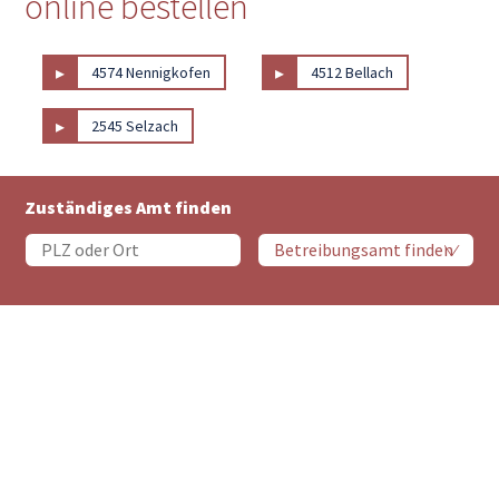
online bestellen
▸
▸
4574 Nennigkofen
4512 Bellach
▸
2545 Selzach
Zuständiges Amt finden