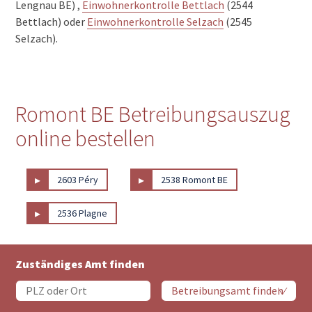
Lengnau BE) ,
Einwohnerkontrolle Bettlach
(2544
Bettlach) oder
Einwohnerkontrolle Selzach
(2545
Selzach).
Romont BE Betreibungsauszug
online bestellen
▸
▸
2603 Péry
2538 Romont BE
▸
2536 Plagne
Zuständiges Amt finden