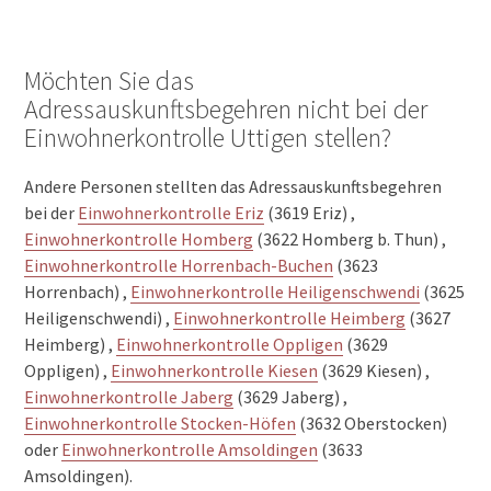
Möchten Sie das
Adressauskunftsbegehren nicht bei der
Einwohnerkontrolle Uttigen stellen?
Andere Personen stellten das Adressauskunftsbegehren
bei der
Einwohnerkontrolle Eriz
(3619 Eriz) ,
Einwohnerkontrolle Homberg
(3622 Homberg b. Thun) ,
Einwohnerkontrolle Horrenbach-Buchen
(3623
Horrenbach) ,
Einwohnerkontrolle Heiligenschwendi
(3625
Heiligenschwendi) ,
Einwohnerkontrolle Heimberg
(3627
Heimberg) ,
Einwohnerkontrolle Oppligen
(3629
Oppligen) ,
Einwohnerkontrolle Kiesen
(3629 Kiesen) ,
Einwohnerkontrolle Jaberg
(3629 Jaberg) ,
Einwohnerkontrolle Stocken-Höfen
(3632 Oberstocken)
oder
Einwohnerkontrolle Amsoldingen
(3633
Amsoldingen).