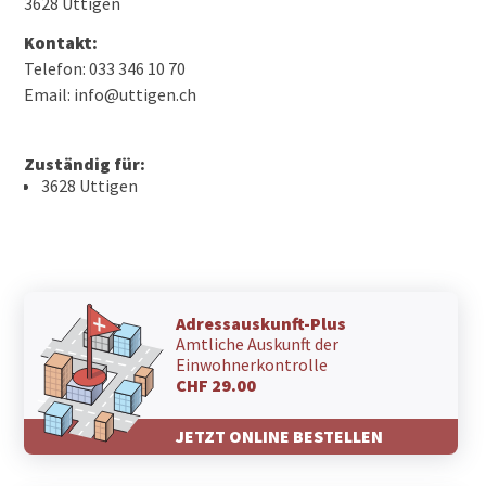
3628 Uttigen
Kontakt:
Telefon: 033 346 10 70
Email: info@uttigen.ch
Zuständig für:
3628 Uttigen
Adressauskunft-Plus
Amtliche Auskunft der
Einwohnerkontrolle
CHF 29.00
JETZT ONLINE BESTELLEN