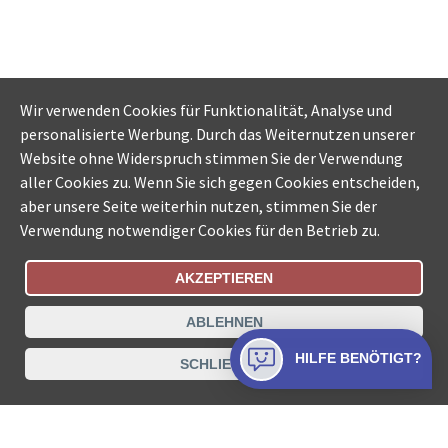
Wir verwenden Cookies für Funktionalität, Analyse und
personalisierte Werbung. Durch das Weiternutzen unserer
Website ohne Widerspruch stimmen Sie der Verwendung
aller Cookies zu. Wenn Sie sich gegen Cookies entscheiden,
aber unsere Seite weiterhin nutzen, stimmen Sie der
Verwendung notwendiger Cookies für den Betrieb zu.
AKZEPTIEREN
Bestellungsstatus
Ämtersuche der Schweiz
ABLEHNEN
Datenschutz
Impressum
Nutzungsbestimmungen
HILFE BENÖTIGT?
SCHLIESSEN
Kontakt
© COLLECTA AG
www.betreibungsschalter-plus.ch ist eine