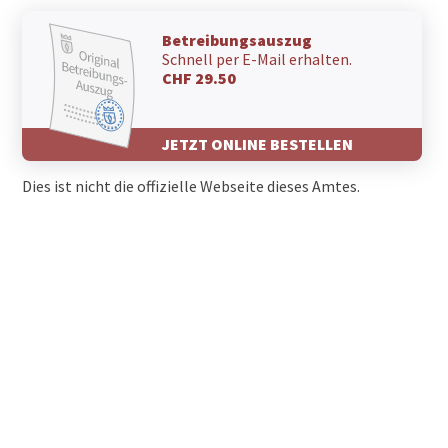
Betreibungsauszug
Schnell per E-Mail erhalten.
CHF 29.50
JETZT ONLINE BESTELLEN
Dies ist nicht die offizielle Webseite dieses Amtes.