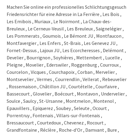
2362 Montfavergier
Machen Sie online ein professionelles Schlichtungsgesuch
2362 Montfaucon
Friedensrichter für eine Adresse in La Ferrière , Les Bois ,
2360 Le Bémont JU
2354 Goumois
Les Emibois , Muriaux , Le Noirmont , La Chaux-des-
2353 Les Pommerats
Breuleux , Le Cerneux-Veusil , Les Breuleux , Saignelégier ,
2350 Saignelégier
Les Pommerats , Goumois , Le Bémont JU , Montfaucon ,
2345 Les Breuleux
Montfavergier , Les Enfers , St-Brais , Les Genevez JU ,
2345 Le Cerneux-Veusil
Fornet-Dessus , Lajoux JU , Les Ecorcheresses , Delémont ,
2345 La Chaux-des-Breuleux
Develier , Bourrignon , Soyhières , Mettembert , Lucelle ,
2340 Le Noirmont
Pleigne , Movelier , Ederswiler , Roggenburg , Courroux ,
2338 Muriaux
Courcelon , Vicques , Courchapoix , Corban , Mervelier ,
2338 Les Emibois
Montsevelier , Vermes , Courrendlin , Vellerat , Rebeuvelier
2336 Les Bois
, Rossemaison , Châtillon JU , Courtételle , Courfaivre ,
2333 La Ferrière
Bassecourt , Glovelier , Boécourt , Montavon , Undervelier ,
Soulce , Saulcy , St-Ursanne , Montmelon , Montenol ,
Epauvillers , Epiquerez , Soubey , Seleute , Ocourt ,
Porrentruy , Fontenais , Villars-sur-Fontenais ,
Bressaucourt , Courtedoux , Chevenez , Rocourt ,
Grandfontaine , Réclère , Roche-d'Or , Damvant , Bure ,