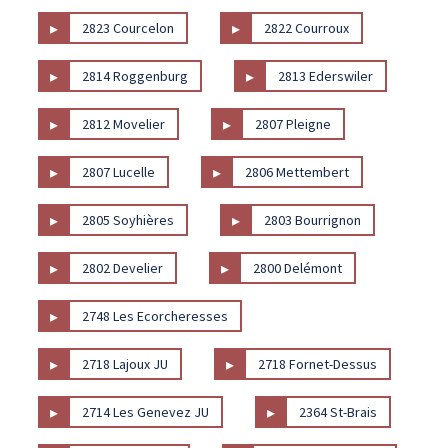
▸
▸
2823 Courcelon
2822 Courroux
▸
▸
2814 Roggenburg
2813 Ederswiler
▸
▸
2812 Movelier
2807 Pleigne
▸
▸
2807 Lucelle
2806 Mettembert
▸
▸
2805 Soyhières
2803 Bourrignon
▸
▸
2802 Develier
2800 Delémont
▸
2748 Les Ecorcheresses
▸
▸
2718 Lajoux JU
2718 Fornet-Dessus
▸
▸
2714 Les Genevez JU
2364 St-Brais