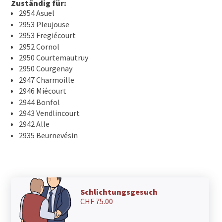
Zuständig für:
2954 Asuel
2953 Pleujouse
2953 Fregiécourt
2952 Cornol
2950 Courtemautruy
2950 Courgenay
2947 Charmoille
2946 Miécourt
2944 Bonfol
2943 Vendlincourt
2942 Alle
2935 Beurnevésin
2933 Lugnez
2933 Damphreux
2932 Coeuve
2926 Boncourt
2925 Buix
Schlichtungsgesuch
CHF 75.00
2924 Montignez
2923 Courtemaîche