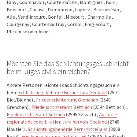
Fahy , Courchavon , Courtemaîche , Montignez , Buix ,
Boncourt , Coeuve , Damphreux , Lugnez , Beurnevésin ,
Alle , Vendlincourt , Bonfol , Miécourt , Charmoille ,
Courgenay , Courtemautruy , Cornol , Fregiécourt ,
Pleujouse oder Asuel.
Möchten Sie das Schlichtungsgesuch nicht
beim Juges civils einreichen?
Andere Personen reichten das Schlichtungsgesuch ein
beim
Schlichtungsbehörde Berner Jura-Seeland
(2501
Biel/Bienne) ,
Friedensrichteramt Grenchen
(2540
Grenchen) ,
Friedensrichteramt Bettlach
(2544 Bettlach) ,
Friedensrichteramt Selzach
(2545 Selzach) ,
Autorité
régionale de concili- ation Jura bernois-Seeland
(2740
Moutier) ,
Schlichtungsbehörde Bern-Mittelland
(3008
Bern) ,
Friedensrichteramt Schnottwil
(3253 Schnottwil) ,