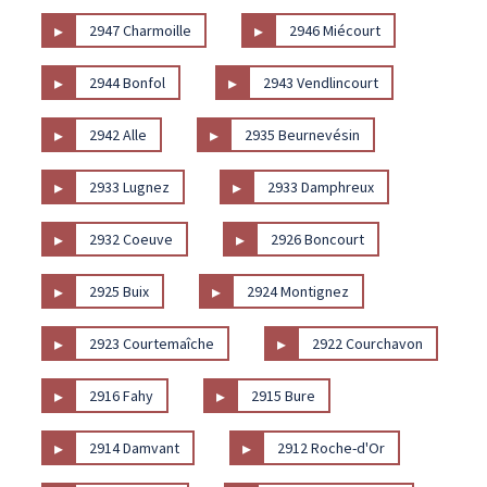
▸
▸
2947 Charmoille
2946 Miécourt
▸
▸
2944 Bonfol
2943 Vendlincourt
▸
▸
2942 Alle
2935 Beurnevésin
▸
▸
2933 Lugnez
2933 Damphreux
▸
▸
2932 Coeuve
2926 Boncourt
▸
▸
2925 Buix
2924 Montignez
▸
▸
2923 Courtemaîche
2922 Courchavon
▸
▸
2916 Fahy
2915 Bure
▸
▸
2914 Damvant
2912 Roche-d'Or