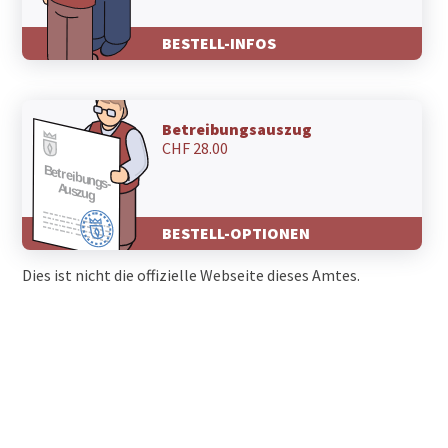
2922 Courchavon
2916 Fahy
BESTELL-INFOS
2915 Bure
2914 Damvant
2912 Roche-d'Or
2912 Réclère
Betreibungsauszug
2908 Grandfontaine
CHF 28.00
2907 Rocourt
2906 Chevenez
2905 Courtedoux
2904 Bressaucourt
BESTELL-OPTIONEN
2903 Villars-sur-Fontenais
2902 Fontenais
Dies ist nicht die offizielle Webseite dieses Amtes.
2900 Porrentruy
2889 Ocourt
2888 Seleute
2887 Soubey
2886 Epiquerez
2885 Epauvillers
2884 Montenol