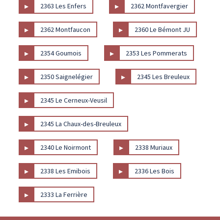
▸
▸
2363 Les Enfers
2362 Montfavergier
▸
▸
2362 Montfaucon
2360 Le Bémont JU
▸
▸
2354 Goumois
2353 Les Pommerats
▸
▸
2350 Saignelégier
2345 Les Breuleux
▸
2345 Le Cerneux-Veusil
▸
2345 La Chaux-des-Breuleux
▸
▸
2340 Le Noirmont
2338 Muriaux
▸
▸
2338 Les Emibois
2336 Les Bois
▸
2333 La Ferrière