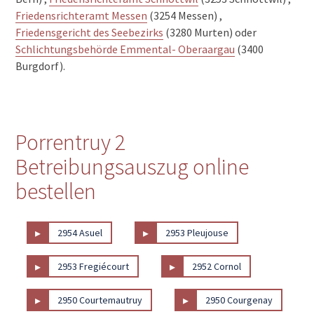
Friedensrichteramt Messen
(3254 Messen) ,
Friedensgericht des Seebezirks
(3280 Murten) oder
Schlichtungsbehörde Emmental- Oberaargau
(3400
Burgdorf).
Porrentruy 2
Betreibungsauszug online
bestellen
▸
▸
2954 Asuel
2953 Pleujouse
▸
▸
2953 Fregiécourt
2952 Cornol
▸
▸
2950 Courtemautruy
2950 Courgenay