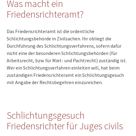
Was macht ein
2825 Courchapoix
2824 Vicques
Friedensrichteramt?
2823 Courcelon
2822 Courroux
2814 Roggenburg
Das Friedensrichteramt ist die ordentliche
2813 Ederswiler
Schlichtungsbehörde in Zivilsachen. Ihr obliegt die
2812 Movelier
Durchführung des Schlichtungsverfahrens, sofern dafür
2807 Pleigne
nicht eine der besonderen Schlichtungsbehörden (für
2807 Lucelle
Arbeitsrecht, bzw. für Miet- und Pachtrecht) zuständig ist.
2806 Mettembert
Wer ein Schlichtungsverfahren einleiten will, hat beim
2805 Soyhières
zuständigen Friedensrichteramt ein Schlichtungsgesuch
2803 Bourrignon
mit Angabe der Rechtsbegehren einzureichen.
2802 Develier
2800 Delémont
2748 Les Ecorcheresses
2718 Lajoux JU
2718 Fornet-Dessus
Schlichtungsgesuch
2714 Les Genevez JU
Friedensrichter für Juges civils
2364 St-Brais
2363 Les Enfers