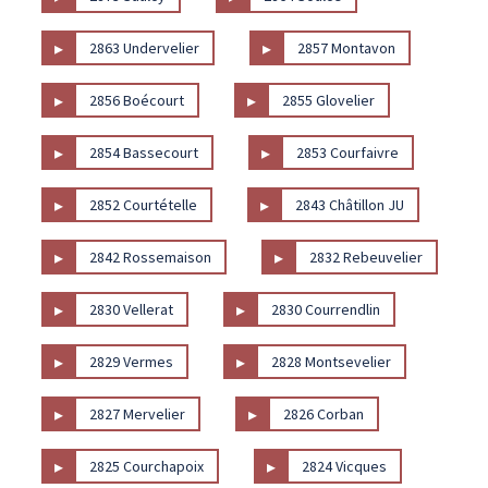
▸
▸
2863 Undervelier
2857 Montavon
▸
▸
2856 Boécourt
2855 Glovelier
▸
▸
2854 Bassecourt
2853 Courfaivre
▸
▸
2852 Courtételle
2843 Châtillon JU
▸
▸
2842 Rossemaison
2832 Rebeuvelier
▸
▸
2830 Vellerat
2830 Courrendlin
▸
▸
2829 Vermes
2828 Montsevelier
▸
▸
2827 Mervelier
2826 Corban
▸
▸
2825 Courchapoix
2824 Vicques