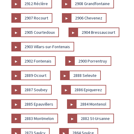
▸
▸
2912 Réclère
2908 Grandfontaine
▸
▸
2907 Rocourt
2906 Chevenez
▸
▸
2905 Courtedoux
2904 Bressaucourt
▸
2903 Villars-sur-Fontenais
▸
▸
2902 Fontenais
2900 Porrentruy
▸
▸
2889 Ocourt
2888 Seleute
▸
▸
2887 Soubey
2886 Epiquerez
▸
▸
2885 Epauvillers
2884 Montenol
▸
▸
2883 Montmelon
2882 St-Ursanne
▸
▸
2873 Saulcy
2864 Soulce